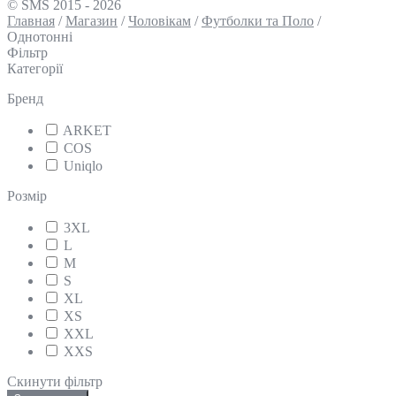
© SMS 2015 - 2026
Главная
/
Магазин
/
Чоловікам
/
Футболки та Поло
/
Однотонні
Фільтр
Категорії
Бренд
ARKET
COS
Uniqlo
Розмір
3XL
L
M
S
XL
XS
XXL
XXS
Скинути фільтр