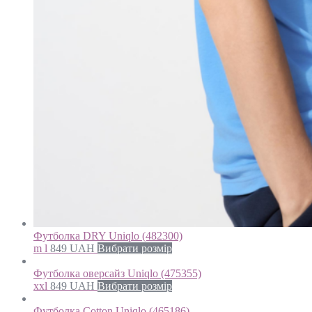
Футболка DRY Uniqlo (482300)
m l
849
UAH
Вибрати розмір
Футболка оверсайз Uniqlo (475355)
xxl
849
UAH
Вибрати розмір
Футболка Cotton Uniqlo (465186)