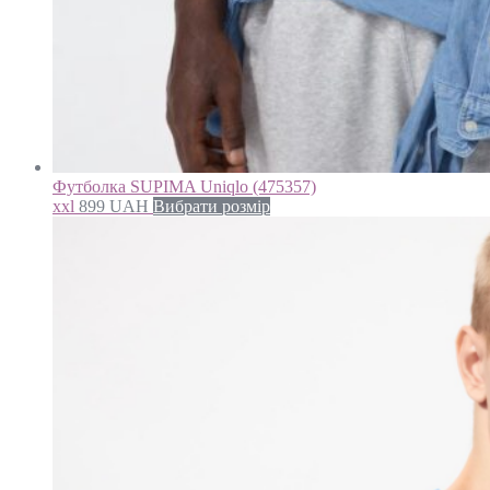
Футболка SUPIMA Uniqlo (475357)
xxl
899
UAH
Вибрати розмір