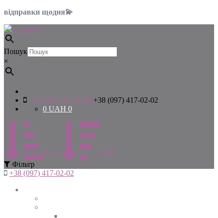
відправки щодня💫
Пошук
×
+38 (097) 417-02-02
+38 (097) 417-02-02
0
UAH
0
Цiна
Цiна
Фiльтр
+38 (097) 417-02-02
Жінкам
Дивитись все
Верхній одяг
Дивитись все