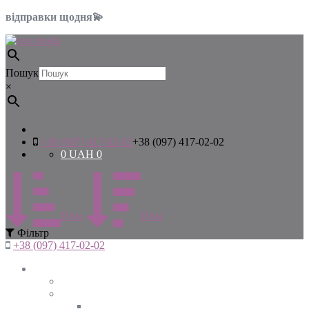
відправки щодня💫
Пошук
×
+38 (097) 417-02-02
+38 (097) 417-02-02
0
UAH
0
Цiна
Цiна
Фiльтр
+38 (097) 417-02-02
Жінкам
Дивитись все
Верхній одяг
Дивитись все