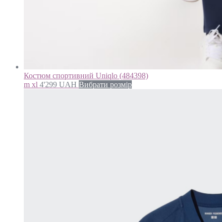
Костюм спортивний Uniqlo (484398)
m xl
4'299
UAH
Вибрати розмір