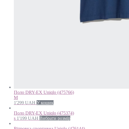
Поло DRY-EX Uniqlo (475766)
M
1'299
UAH
У кошик
Поло DRY-EX Uniqlo (475374)
s
1'199
UAH
Вибрати розмір
Вітровка спортивна Uniqlo (476144)