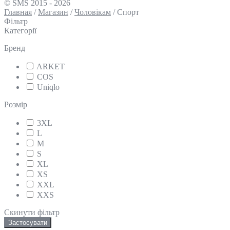
© SMS 2015 - 2026
Главная
/
Магазин
/
Чоловікам
/
Спорт
Фільтр
Категорії
Бренд
ARKET
COS
Uniqlo
Розмір
3XL
L
M
S
XL
XS
XXL
XXS
Скинути фільтр
Застосувати