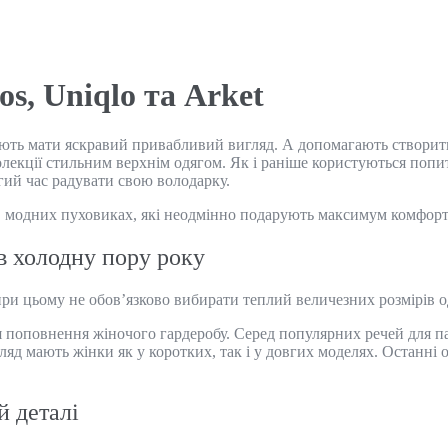
s, Uniqlo та Arket
мріють мати яскравий привабливий вигляд. А допомагають створити
екції стильним верхнім одягом. Як і раніше користуються попито
вгий час радувати свою володарку.
модних пуховиках, які неодмінно подарують максимум комфорту
в холодну пору року
 цьому не обов’язково вибирати теплий величезних розмірів одя
поповнення жіночого гардеробу. Серед популярних речей для па
яд мають жінки як у коротких, так і у довгих моделях. Останні о
й деталі