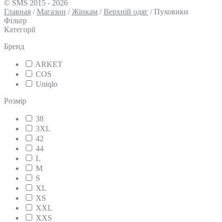
© SMS 2015 - 2026
Главная
/
Магазин
/
Жінкам
/
Верхній одяг
/
Пуховики
Фільтр
Категорії
Бренд
ARKET
COS
Uniqlo
Розмір
38
3XL
42
44
L
M
S
XL
XS
XXL
XXS