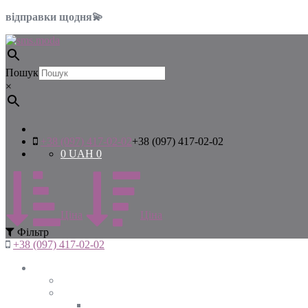
відправки щодня💫
Пошук
×
+38 (097) 417-02-02
+38 (097) 417-02-02
0
UAH
0
Цiна
Цiна
Фiльтр
+38 (097) 417-02-02
Жінкам
Дивитись все
Верхній одяг
Дивитись все