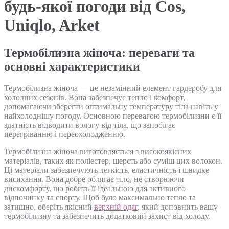
будь-якої погоди від Cos,
Uniqlo, Arket
Термобілизна жіноча: переваги та
основні характеристики
Термобілизна жіноча — це незамінний елемент гардеробу для
холодних сезонів. Вона забезпечує тепло і комфорт,
допомагаючи зберегти оптимальну температуру тіла навіть у
найхолоднішу погоду. Основною перевагою термобілизни є її
здатність відводити вологу від тіла, що запобігає
перегріванню і переохолодженню.
Термобілизна жіноча виготовляється з високоякісних
матеріалів, таких як поліестер, шерсть або суміш цих волокон.
Ці матеріали забезпечують легкість, еластичність і швидке
висихання. Вона добре облягає тіло, не створюючи
дискомфорту, що робить її ідеальною для активного
відпочинку та спорту. Щоб було максимально тепло та
затишно, оберіть якісний
верхній одяг
, який доповнить вашу
термобілизну та забезпечить додатковий захист від холоду.