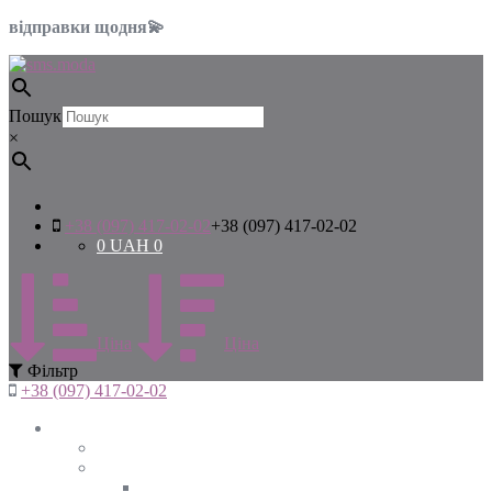
відправки щодня💫
Пошук
×
+38 (097) 417-02-02
+38 (097) 417-02-02
0
UAH
0
Цiна
Цiна
Фiльтр
+38 (097) 417-02-02
Жінкам
Дивитись все
Верхній одяг
Дивитись все