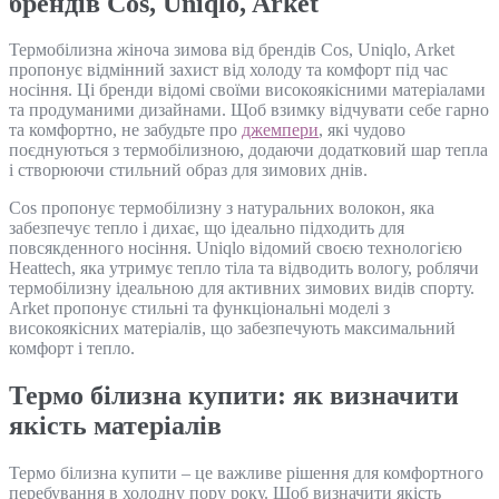
брендів Cos, Uniqlo, Arket
Термобілизна жіноча зимова від брендів Cos, Uniqlo, Arket
пропонує відмінний захист від холоду та комфорт під час
носіння. Ці бренди відомі своїми високоякісними матеріалами
та продуманими дизайнами. Щоб взимку відчувати себе гарно
та комфортно, не забудьте про
джемпери
, які чудово
поєднуються з термобілизною, додаючи додатковий шар тепла
і створюючи стильний образ для зимових днів.
Cos пропонує термобілизну з натуральних волокон, яка
забезпечує тепло і дихає, що ідеально підходить для
повсякденного носіння. Uniqlo відомий своєю технологією
Heattech, яка утримує тепло тіла та відводить вологу, роблячи
термобілизну ідеальною для активних зимових видів спорту.
Arket пропонує стильні та функціональні моделі з
високоякісних матеріалів, що забезпечують максимальний
комфорт і тепло.
Термо білизна купити: як визначити
якість матеріалів
Термо білизна купити – це важливе рішення для комфортного
перебування в холодну пору року. Щоб визначити якість