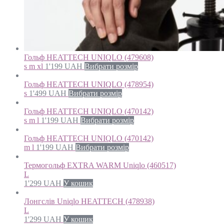
Гольф HEATTECH UNIQLO (479608)
s m xl
1'199
UAH
Вибрати розмір
Гольф HEATTECH UNIQLO (478954)
s
1'499
UAH
Вибрати розмір
Гольф HEATTECH UNIQLO (470142)
s m l
1'199
UAH
Вибрати розмір
Гольф HEATTECH UNIQLO (470142)
m l
1'199
UAH
Вибрати розмір
Термогольф EXTRA WARM Uniqlo (460517)
L
1'299
UAH
У кошик
Лонгслів Uniqlo HEATTECH (478938)
L
1'299
UAH
У кошик