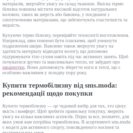
матеріалів, звертайте увагу на склад тканини. Якісна термо
білизна повинна містити високий відсоток натуральних
волокон, таких як шерсть або бавовна, у поєднанні з
синтетичними матеріалами, що забезпечують еластичність та
міцність.
Купуючи термо білизну, перевіряйте технології виготовлення.
Наприклад, шви повинні бути пласкими, щоб уникнути
подразнення шкіри. Важливо також звернути увагу на
здатність матеріалу відводити вологу, що допоможе
підтримувати тіло сухим навіть під час активних занять. Щоб
почуватися зручно та максимально тепло, не забудьте про
шкарпетки
. Вони допоможуть зберегти ноги в теплі, що є
особливо важливим у холодну пору року.
Купити термобілизну від sms.moda:
рекомендації щодо покупки
Купити термобілизну — це чудовий вибір для тих, хто цінує
якість і комфорт. Щоб зробити правильну покупку, зверніть
увагу на кілька важливих аспектів. Перш за все, визначте, для
яких умов вам потрібна термобілизна. В асортименті sms.moda
є моделі для активного спорту, повсякденного носіння та
екстремальних умов.