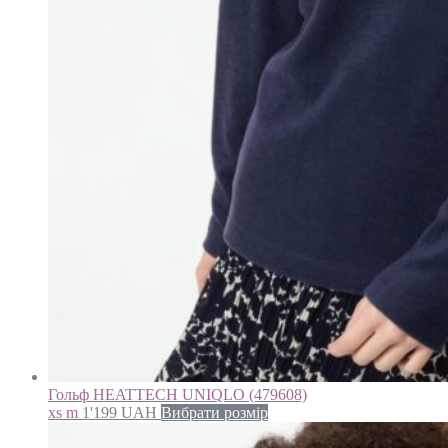
Гольф HEATTECH UNIQLO (479608)
xs m
1'199
UAH
Вибрати розмір