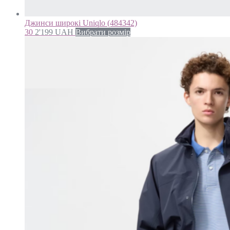
Джинси широкі Uniqlo (484342)
30
2'199
UAH
Вибрати розмір