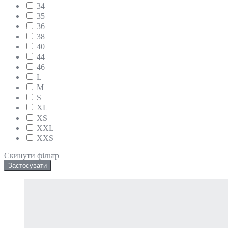
34
35
36
38
40
44
46
L
M
S
XL
XS
XXL
XXS
Скинути фільтр
Застосувати