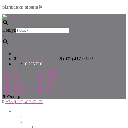
відправки щодня💫
Пошук
×
+38 (097) 417-02-02
+38 (097) 417-02-02
0
UAH
0
Цiна
Цiна
Фiльтр
+38 (097) 417-02-02
Жінкам
Дивитись все
Верхній одяг
Дивитись все