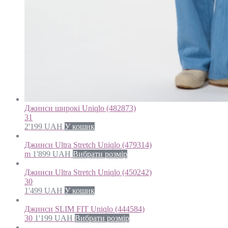
Джинси широкі Uniqlo (482873)
31
2'199
UAH
У кошик
Джинси Ultrа Stretch Uniqlo (479314)
m
1'899
UAH
Вибрати розмір
Джинси Ultra Stretch Uniqlo (450242)
30
1'499
UAH
У кошик
Джинси SLIM FIT Uniqlo (444584)
30
1'199
UAH
Вибрати розмір