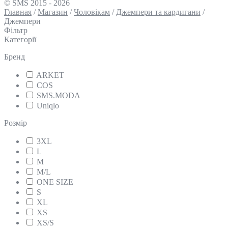
© SMS 2015 - 2026
Главная
/
Магазин
/
Чоловікам
/
Джемпери та кардигани
/
Джемпери
Фільтр
Категорії
Бренд
ARKET
COS
SMS.MODA
Uniqlo
Розмір
3XL
L
M
M/L
ONE SIZE
S
XL
XS
XS/S