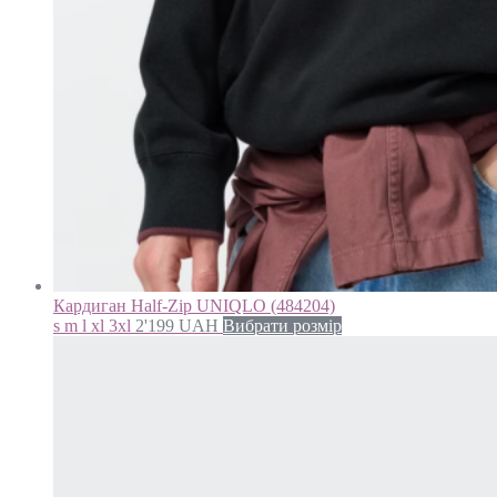
Кардиган Half-Zip UNIQLO (484204)
s m l xl 3xl
2'199
UAH
Вибрати розмір