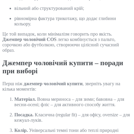
вільний або структурований крій;
рівномірна фактура трикотажу, що додає глибини
кольору.
Це той випадок, коли мінімалізм говорить про якість.
Джемпер чоловічий COS
легко комбінується з пальто,
сорочкою або футболкою, створюючи цілісний сучасний
образ.
Джемпер чоловічий купити – поради
при виборі
Перш ніж
джемпер чоловічий купити
, зверніть увагу на
кілька моментів:
Матеріал.
Вовна мериноса – для зими; бавовна – для
весни-осені; фліс – для активного способу життя.
Посадка.
Класична (regular fit) – для офісу, oversize – для
кежуал-луків.
Колір.
Універсальні темні тони або теплі природні