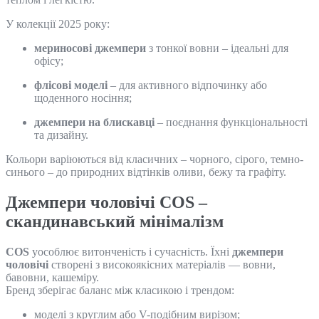
У колекції 2025 року:
мериносові джемпери
з тонкої вовни – ідеальні для
офісу;
флісові моделі
– для активного відпочинку або
щоденного носіння;
джемпери на блискавці
– поєднання функціональності
та дизайну.
Кольори варіюються від класичних – чорного, сірого, темно-
синього – до природних відтінків оливи, бежу та графіту.
Джемпери чоловічі COS –
скандинавський мінімалізм
COS
уособлює витонченість і сучасність. Їхні
джемпери
чоловічі
створені з високоякісних матеріалів — вовни,
бавовни, кашеміру.
Бренд зберігає баланс між класикою і трендом:
моделі з круглим або V-подібним вирізом;