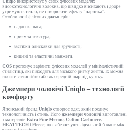
Uniqlo
використовує у своїх флісових моделях
високотехнологічні волокна, що швидко висихають і добре
утримують тепло, не створюючи ефекту “парника”.
Особливості флісових джемперів:
надлегка вага;
приємна текстура;
застібки-блискавки для зручності;
кишені та еластичні манжети.
COS
пропонує варіанти флісових моделей у мінімалістичній
стилістиці, які підходять для міського ритму життя. Їх можна
носити самостійно або як середній шар під куртку.
Джемпери чоловічі Uniqlo – технології
комфорту
Японський бренд
Uniqlo
створює одяг, який поєднує
технологічність і стиль. Його
джемпери чоловічі
виготовлені
з матеріалів
Extra Fine Merino
,
Cotton Cashmere
,
HEATTECH
і
Fleece
, що забезпечують ідеальний баланс між
теплом і легкістю.