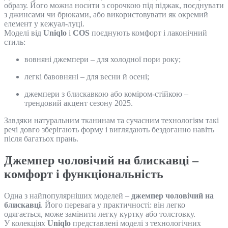
образу. Його можна носити з сорочкою під піджак, поєднувати
з джинсами чи брюками, або використовувати як окремий
елемент у кежуал-луці.
Моделі від
Uniqlo
і
COS
поєднують комфорт і лаконічний
стиль:
вовняні джемпери – для холодної пори року;
легкі бавовняні – для весни й осені;
джемпери з блискавкою або коміром-стійкою –
трендовий акцент сезону 2025.
Завдяки натуральним тканинам та сучасним технологіям такі
речі довго зберігають форму і виглядають бездоганно навіть
після багатьох прань.
Джемпер чоловічий на блискавці –
комфорт і функціональність
Одна з найпопулярніших моделей –
джемпер чоловічий на
блискавці
. Його перевага у практичності: він легко
одягається, може замінити легку куртку або толстовку.
У колекціях
Uniqlo
представлені моделі з технологічних