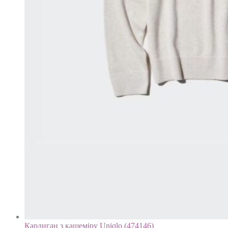
Кардиган з кашеміру Uniqlo (474146)