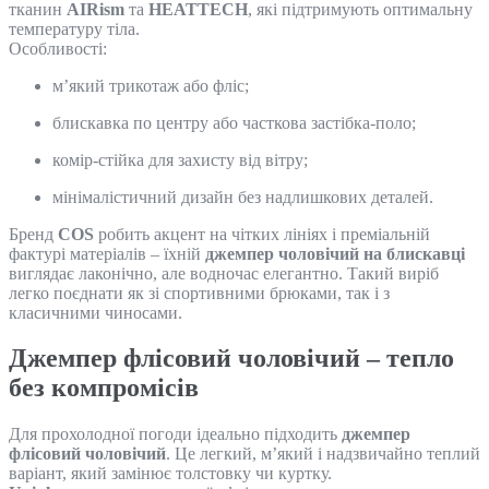
тканин
AIRism
та
HEATTECH
, які підтримують оптимальну
температуру тіла.
Особливості:
м’який трикотаж або фліс;
блискавка по центру або часткова застібка-поло;
комір-стійка для захисту від вітру;
мінімалістичний дизайн без надлишкових деталей.
Бренд
COS
робить акцент на чітких лініях і преміальній
фактурі матеріалів – їхній
джемпер чоловічий на блискавці
виглядає лаконічно, але водночас елегантно. Такий виріб
легко поєднати як зі спортивними брюками, так і з
класичними чиносами.
Джемпер флісовий чоловічий – тепло
без компромісів
Для прохолодної погоди ідеально підходить
джемпер
флісовий чоловічий
. Це легкий, м’який і надзвичайно теплий
варіант, який замінює толстовку чи куртку.