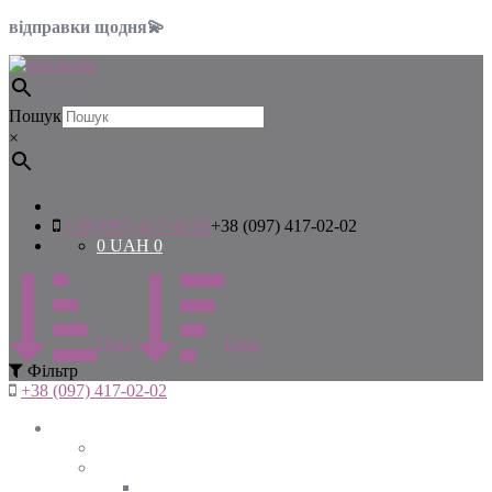
відправки щодня💫
Пошук
×
+38 (097) 417-02-02
+38 (097) 417-02-02
0
UAH
0
Цiна
Цiна
Фiльтр
+38 (097) 417-02-02
Жінкам
Дивитись все
Верхній одяг
Дивитись все