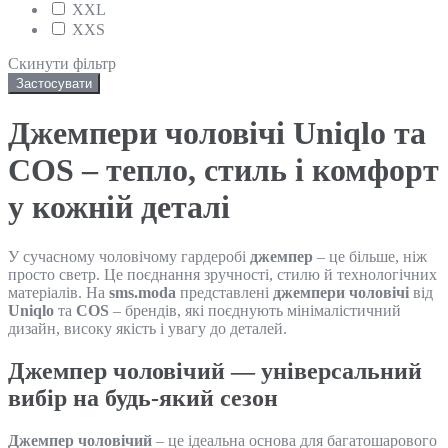
XXL
XXS
Скинути фільтр
Застосувати
Джемпери чоловічі Uniqlo та
COS – тепло, стиль і комфорт
у кожній деталі
У сучасному чоловічому гардеробі
джемпер
– це більше, ніж
просто светр. Це поєднання зручності, стилю й технологічних
матеріалів. На
sms.moda
представлені
джемпери чоловічі
від
Uniqlo
та
COS
– брендів, які поєднують мінімалістичний
дизайн, високу якість і увагу до деталей.
Джемпер чоловічий — універсальний
вибір на будь-який сезон
Джемпер чоловічий
– це ідеальна основа для багатошарового