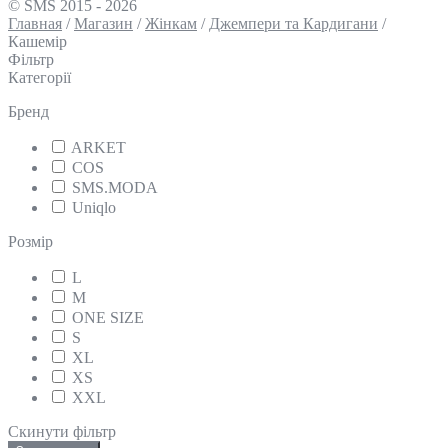
© SMS 2015 - 2026
Главная
/
Магазин
/
Жінкам
/
Джемпери та Кардигани
/
Кашемір
Фільтр
Категорії
Бренд
ARKET
COS
SMS.MODA
Uniqlo
Розмір
L
M
ONE SIZE
S
XL
XS
XXL
Скинути фільтр