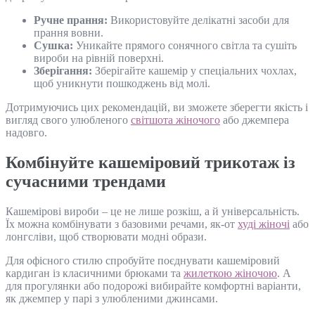
Ручне прання:
Використовуйте делікатні засоби для
прання вовни.
Сушка:
Уникайте прямого сонячного світла та сушіть
вироби на рівній поверхні.
Зберігання:
Зберігайте кашемір у спеціальних чохлах,
щоб уникнути пошкоджень від молі.
Дотримуючись цих рекомендацій, ви зможете зберегти якість і
вигляд свого улюбленого
світшота жіночого
або джемпера
надовго.
Комбінуйте кашеміровий трикотаж із
сучасними трендами
Кашемірові вироби – це не лише розкіш, а й універсальність.
Їх можна комбінувати з базовими речами, як-от
худі жіночі
або
лонгсліви, щоб створювати модні образи.
Для офісного стилю спробуйте поєднувати кашеміровий
кардиган із класичними брюками та
жилеткою жіночою
. А
для прогулянки або подорожі вибирайте комфортні варіанти,
як джемпер у парі з улюбленими джинсами.