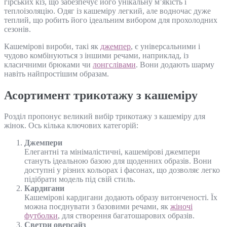
гірських кіз, що забезпечує його унікальну м’якість і
теплоізоляцію. Одяг із кашеміру легкий, але водночас дуже
теплий, що робить його ідеальним вибором для прохолодних
сезонів.
Кашемірові вироби, такі як
джемпер
, є універсальними і
чудово комбінуються з іншими речами, наприклад, із
класичними брюками чи
лонгслівами
. Вони додають шарму
навіть найпростішим образам.
Асортимент трикотажу з кашеміру
Розділ пропонує великий вибір трикотажу з кашеміру для
жінок. Ось кілька ключових категорій:
Джемпери
Елегантні та мінімалістичні, кашемірові джемпери
стануть ідеальною базою для щоденних образів. Вони
доступні у різних кольорах і фасонах, що дозволяє легко
підібрати модель під свій стиль.
Кардигани
Кашемірові кардигани додають образу витонченості. Їх
можна поєднувати з базовими речами, як
жіночі
футболки
, для створення багатошарових образів.
Светри оверсайз