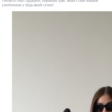
Оновіть свій гардероб, обравши одяг, який стане вашим
улюбленим у будь-який сезон!