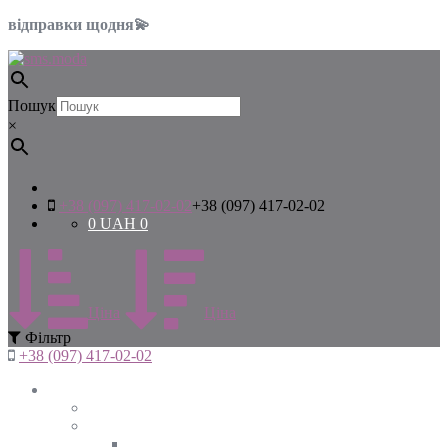
відправки щодня💫
Пошук
×
+38 (097) 417-02-02
+38 (097) 417-02-02
0
UAH
0
Цiна
Цiна
Фiльтр
+38 (097) 417-02-02
Жінкам
Дивитись все
Верхній одяг
Дивитись все