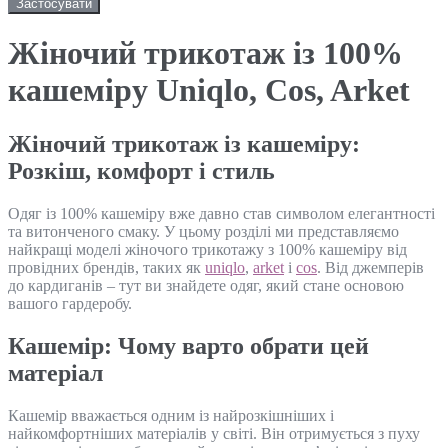
Застосувати
Жіночий трикотаж із 100%
кашеміру Uniqlo, Cos, Arket
Жіночий трикотаж із кашеміру:
Розкіш, комфорт і стиль
Одяг із 100% кашеміру вже давно став символом елегантності
та витонченого смаку. У цьому розділі ми представляємо
найкращі моделі жіночого трикотажу з 100% кашеміру від
провідних брендів, таких як
uniqlo
,
arket
і
cos
. Від джемперів
до кардиганів – тут ви знайдете одяг, який стане основою
вашого гардеробу.
Кашемір: Чому варто обрати цей
матеріал
Кашемір вважається одним із найрозкішніших і
найкомфортніших матеріалів у світі. Він отримується з пуху