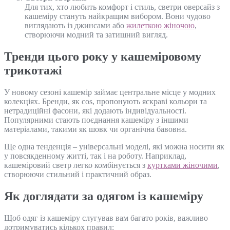
Для тих, хто любить комфорт і стиль, светри оверсайз з
кашеміру стануть найкращим вибором. Вони чудово
виглядають із джинсами або
жилеткою жіночою
,
створюючи модний та затишний вигляд.
Тренди цього року у кашеміровому
трикотажі
У новому сезоні кашемір займає центральне місце у модних
колекціях. Бренди, як cos, пропонують яскраві кольори та
нетрадиційні фасони, які додають індивідуальності.
Популярними стають поєднання кашеміру з іншими
матеріалами, такими як шовк чи органічна бавовна.
Ще одна тенденція – універсальні моделі, які можна носити як
у повсякденному житті, так і на роботу. Наприклад,
кашеміровий светр легко комбінується з
куртками жіночими
,
створюючи стильний і практичний образ.
Як доглядати за одягом із кашеміру
Щоб одяг із кашеміру слугував вам багато років, важливо
дотримуватись кількох правил: