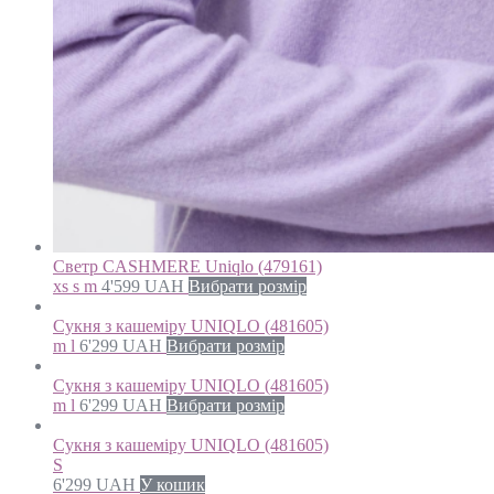
Светр CASHMERE Uniqlo (479161)
xs s m
4'599
UAH
Вибрати розмір
Сукня з кашеміру UNIQLO (481605)
m l
6'299
UAH
Вибрати розмір
Сукня з кашеміру UNIQLO (481605)
m l
6'299
UAH
Вибрати розмір
Сукня з кашеміру UNIQLO (481605)
S
6'299
UAH
У кошик