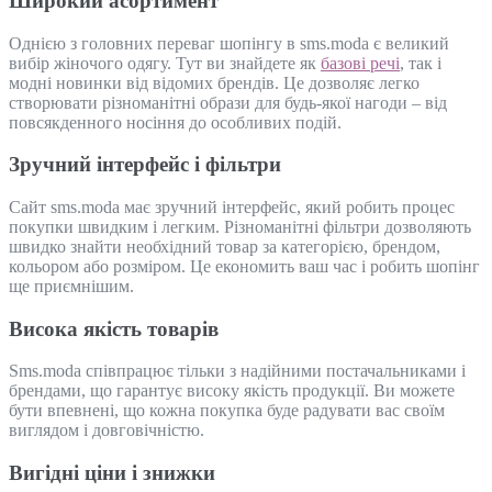
Широкий асортимент
Однією з головних переваг шопінгу в sms.moda є великий
вибір жіночого одягу. Тут ви знайдете як
базові речі
, так і
модні новинки від відомих брендів. Це дозволяє легко
створювати різноманітні образи для будь-якої нагоди – від
повсякденного носіння до особливих подій.
Зручний інтерфейс і фільтри
Сайт sms.moda має зручний інтерфейс, який робить процес
покупки швидким і легким. Різноманітні фільтри дозволяють
швидко знайти необхідний товар за категорією, брендом,
кольором або розміром. Це економить ваш час і робить шопінг
ще приємнішим.
Висока якість товарів
Sms.moda співпрацює тільки з надійними постачальниками і
брендами, що гарантує високу якість продукції. Ви можете
бути впевнені, що кожна покупка буде радувати вас своїм
виглядом і довговічністю.
Вигідні ціни і знижки