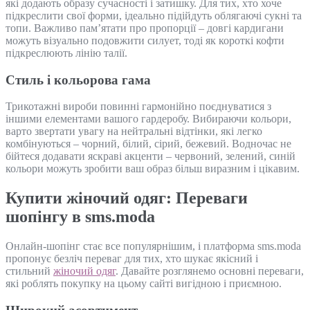
які додають образу сучасності і затишку. Для тих, хто хоче
підкреслити свої форми, ідеально підійдуть облягаючі сукні та
топи. Важливо пам’ятати про пропорції – довгі кардигани
можуть візуально подовжити силует, тоді як короткі кофти
підкреслюють лінію талії.
Стиль і кольорова гама
Трикотажні вироби повинні гармонійно поєднуватися з
іншими елементами вашого гардеробу. Вибираючи кольори,
варто звертати увагу на нейтральні відтінки, які легко
комбінуються – чорний, білий, сірий, бежевий. Водночас не
бійтеся додавати яскраві акценти – червоний, зелений, синій
кольори можуть зробити ваш образ більш виразним і цікавим.
Купити жіночий одяг: Переваги
шопінгу в sms.moda
Онлайн-шопінг стає все популярнішим, і платформа sms.moda
пропонує безліч переваг для тих, хто шукає якісний і
стильний
жіночий одяг
. Давайте розглянемо основні переваги,
які роблять покупку на цьому сайті вигідною і приємною.