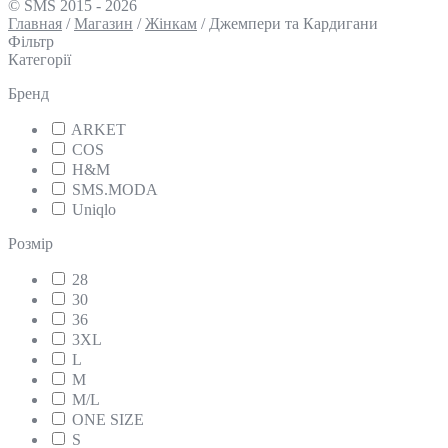
© SMS 2015 - 2026
Главная
/
Магазин
/
Жінкам
/
Джемпери та Кардигани
Фільтр
Категорії
Бренд
ARKET
COS
H&M
SMS.MODA
Uniqlo
Розмір
28
30
36
3XL
L
M
M/L
ONE SIZE
S