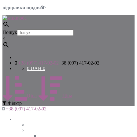
відправки щодня💫
Пошук
×
+38 (097) 417-02-02
+38 (097) 417-02-02
0
UAH
0
Цiна
Цiна
Фiльтр
+38 (097) 417-02-02
Жінкам
Дивитись все
Верхній одяг
Дивитись все