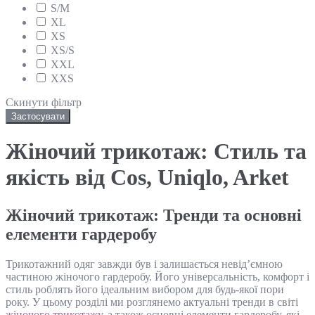
S/M
XL
XS
XS/S
XXL
XXS
Скинути фільтр
Застосувати
Жіночий трикотаж: Стиль та
якість від Cos, Uniqlo, Arket
Жіночий трикотаж: Тренди та основні
елементи гардеробу
Трикотажний одяг завжди був і залишається невід’ємною
частиною жіночого гардеробу. Його універсальність, комфорт і
стиль роблять його ідеальним вибором для будь-якої пори
року. У цьому розділі ми розглянемо актуальні тренди в світі
жіночого трикотажу
, а також основні елементи гардеробу, які