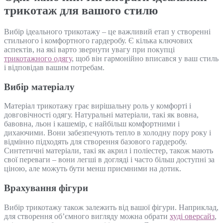
трикотаж для вашого стилю
Вибір ідеального трикотажу – це важливий етап у створенні
стильного і комфортного гардеробу. Є кілька ключових
аспектів, на які варто звернути увагу при покупці
трикотажного одягу
, щоб він гармонійно вписався у ваш стиль
і відповідав вашим потребам.
Вибір матеріалу
Матеріал трикотажу грає вирішальну роль у комфорті і
довговічності одягу. Натуральні матеріали, такі як вовна,
бавовна, льон і кашемір, є найбільш комфортними і
дихаючими. Вони забезпечують тепло в холодну пору року і
відмінно підходять для створення базового гардеробу.
Синтетичні матеріали, такі як акрил і поліестер, також мають
свої переваги – вони легші в догляді і часто більш доступні за
ціною, але можуть бути менш приємними на дотик.
Врахування фігури
Вибір трикотажу також залежить від вашої фігури. Наприклад,
для створення об’ємного вигляду можна обрати
худі оверсайз
,