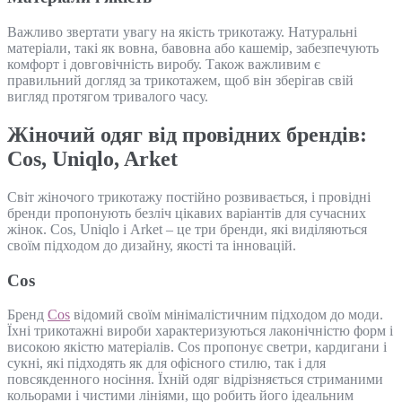
Важливо звертати увагу на якість трикотажу. Натуральні
матеріали, такі як вовна, бавовна або кашемір, забезпечують
комфорт і довговічність виробу. Також важливим є
правильний догляд за трикотажем, щоб він зберігав свій
вигляд протягом тривалого часу.
Жіночий одяг від провідних брендів:
Cos, Uniqlo, Arket
Світ жіночого трикотажу постійно розвивається, і провідні
бренди пропонують безліч цікавих варіантів для сучасних
жінок. Cos, Uniqlo і Arket – це три бренди, які виділяються
своїм підходом до дизайну, якості та інновацій.
Cos
Бренд
Cos
відомий своїм мінімалістичним підходом до моди.
Їхні трикотажні вироби характеризуються лаконічністю форм і
високою якістю матеріалів. Cos пропонує светри, кардигани і
сукні, які підходять як для офісного стилю, так і для
повсякденного носіння. Їхній одяг відрізняється стриманими
кольорами і чистими лініями, що робить його ідеальним