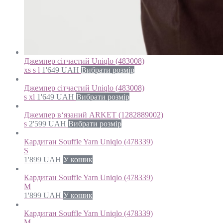
Джемпер сітчастий Uniqlo (483008)
xs s l
1'649
UAH
Вибрати розмір
Джемпер сітчастий Uniqlo (483008)
s xl
1'649
UAH
Вибрати розмір
Джемпер в‘язаний ARKET (1282889002)
s
2'599
UAH
Вибрати розмір
Кардиган Souffle Yarn Uniqlo (478339)
S
1'899
UAH
У кошик
Кардиган Souffle Yarn Uniqlo (478339)
M
1'899
UAH
У кошик
Кардиган Souffle Yarn Uniqlo (478339)
M