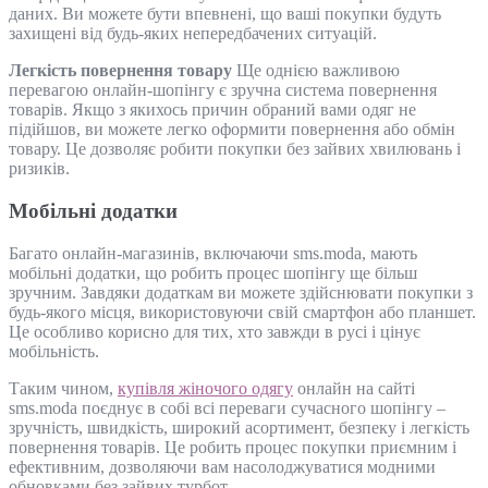
даних. Ви можете бути впевнені, що ваші покупки будуть
захищені від будь-яких непередбачених ситуацій.
Легкість повернення товару
Ще однією важливою
перевагою онлайн-шопінгу є зручна система повернення
товарів. Якщо з якихось причин обраний вами одяг не
підійшов, ви можете легко оформити повернення або обмін
товару. Це дозволяє робити покупки без зайвих хвилювань і
ризиків.
Мобільні додатки
Багато онлайн-магазинів, включаючи sms.moda, мають
мобільні додатки, що робить процес шопінгу ще більш
зручним. Завдяки додаткам ви можете здійснювати покупки з
будь-якого місця, використовуючи свій смартфон або планшет.
Це особливо корисно для тих, хто завжди в русі і цінує
мобільність.
Таким чином,
купівля жіночого одягу
онлайн на сайті
sms.moda поєднує в собі всі переваги сучасного шопінгу –
зручність, швидкість, широкий асортимент, безпеку і легкість
повернення товарів. Це робить процес покупки приємним і
ефективним, дозволяючи вам насолоджуватися модними
обновками без зайвих турбот.