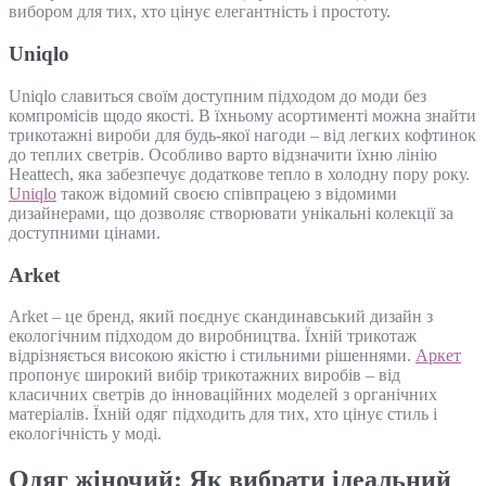
вибором для тих, хто цінує елегантність і простоту.
Uniqlo
Uniqlo славиться своїм доступним підходом до моди без
компромісів щодо якості. В їхньому асортименті можна знайти
трикотажні вироби для будь-якої нагоди – від легких кофтинок
до теплих светрів. Особливо варто відзначити їхню лінію
Heattech, яка забезпечує додаткове тепло в холодну пору року.
Uniqlo
також відомий своєю співпрацею з відомими
дизайнерами, що дозволяє створювати унікальні колекції за
доступними цінами.
Arket
Arket – це бренд, який поєднує скандинавський дизайн з
екологічним підходом до виробництва. Їхній трикотаж
відрізняється високою якістю і стильними рішеннями.
Аркет
пропонує широкий вибір трикотажних виробів – від
класичних светрів до інноваційних моделей з органічних
матеріалів. Їхній одяг підходить для тих, хто цінує стиль і
екологічність у моді.
Одяг жіночий: Як вибрати ідеальний