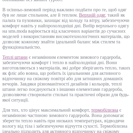
В осінньо-зимовий період важливо подбати про те, щоб одяг
був не лише стильним, але й теплим.
Верхній одяг
, такий як
пальта та пуховики, захищає від холоду та вітру, забезпечуючи
комфорт навіть у найпрохолодніші дні. Вибір верхнього одягу
на sms.moda варіюється від класичних варіантів до сучасних
моделей з використанням високотехнологічних матеріалів, що
дозволяє кожному знайти ідеальний баланс між стилем та
функціональністю.
Теплі штани
є незамінним елементом зимового гардероба,
забезпечуючи комфорт і тепло в найхолодніші дні. Вони
виготовляються з матеріалів, які добре зберігають тепло, таких
як фліс або вовна, що робить їх ідеальними для активного
відпочинку на свіжому повітрі або для затишних домашніх
вечорів. Завдяки різноманітності дизайнів і кольорів, теплі
штани легко поєднуються з іншими елементами гардероба,
дозволяючи створювати стильні та практичні образи для будь-
якої ситуації.
Для тих, хто цінує максимальний комфорт,
термобілизна
є
незамінною частиною зимового гардероба. Вона допомагає
зберегти тепло навіть при низьких температурах, відводячи
вологу від тіла і забезпечуючи відчуття сухості. Термобілизна
ідеально підходить для активного відпочинку на свіжому