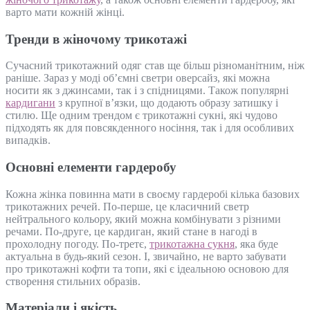
варто мати кожній жінці.
Тренди в жіночому трикотажі
Сучасний трикотажний одяг став ще більш різноманітним, ніж
раніше. Зараз у моді об’ємні светри оверсайз, які можна
носити як з джинсами, так і з спідницями. Також популярні
кардигани
з крупної в’язки, що додають образу затишку і
стилю. Ще одним трендом є трикотажні сукні, які чудово
підходять як для повсякденного носіння, так і для особливих
випадків.
Основні елементи гардеробу
Кожна жінка повинна мати в своєму гардеробі кілька базових
трикотажних речей. По-перше, це класичний светр
нейтрального кольору, який можна комбінувати з різними
речами. По-друге, це кардиган, який стане в нагоді в
прохолодну погоду. По-третє,
трикотажна сукня
, яка буде
актуальна в будь-який сезон. І, звичайно, не варто забувати
про трикотажні кофти та топи, які є ідеальною основою для
створення стильних образів.
Матеріали і якість