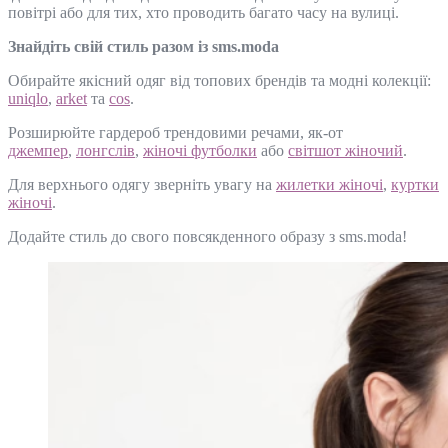
повітрі або для тих, хто проводить багато часу на вулиці.
Знайдіть свій стиль разом із sms.moda
Обирайте якісний одяг від топових брендів та модні колекції:
uniqlo
,
arket
та
cos
.
Розширюйте гардероб трендовими речами, як-от
джемпер
,
лонгслів
,
жіночі футболки
або
світшот жіночий
.
Для верхнього одягу зверніть увагу на
жилетки жіночі
,
куртки
жіночі
.
Додайте стиль до свого повсякденного образу з sms.moda!