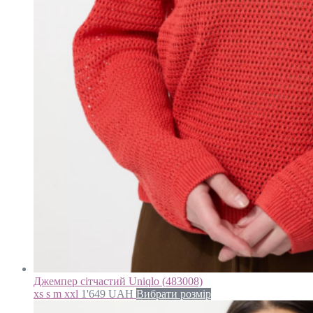
Джемпер сітчастий Uniqlo (483008)
xs s m xxl
1'649
UAH
Вибрати розмір