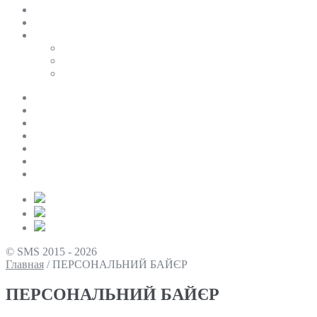
SALE
ПЕРСОНАЛЬНИЙ БАЙЄР
Таблиці розмірів
Uniqlo
COS
Victoria’s Secret
Про нас
Доставка та оплата
Умови повернення
Контакти
Політика конфіденційності
Умови використання
Блог
© SMS 2015 - 2026
Главная
/
ПЕРСОНАЛЬНИЙ БАЙЄР
ПЕРСОНАЛЬНИЙ БАЙЄР