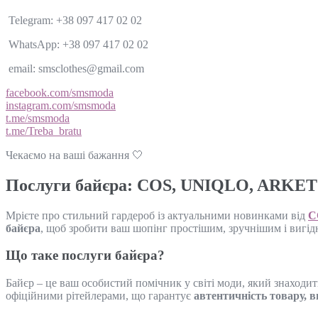
Telegram: +38 097 417 02 02
WhatsApp: +38 097 417 02 02
email: smsclothes@gmail.com
facebook.com/smsmoda
instagram.com/smsmoda
t.me/smsmoda
t.me/Treba_bratu
Чекаємо на ваші бажання 🤍
Послуги байєра: COS, UNIQLO, ARKET –
Мрієте про стильний гардероб із актуальними новинками від
C
байєра
, щоб зробити ваш шопінг простішим, зручнішим і вигід
Що таке послуги байєра?
Байєр – це ваш особистий помічник у світі моди, який знаходит
офіційними рітейлерами, що гарантує
автентичність товару, в