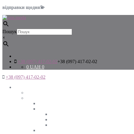
відправки щодня💫
Пошук
×
+38 (097) 417-02-02
+38 (097) 417-02-02
0
UAH
0
+38 (097) 417-02-02
Жінкам
Дивитись все
Верхній одяг
Дивитись все
Куртки
ВЕСНА
ЗИМА
ОСІНЬ
Піджаки та жакети