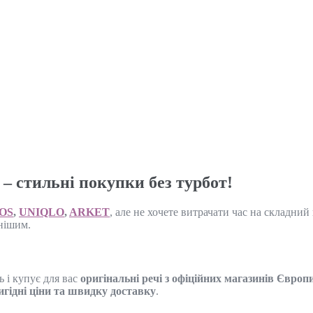
 стильні покупки без турбот!
OS
,
UNIQLO
,
ARKET
, але не хочете витрачати час на складни
нішим.
ь і купує для вас
оригінальні речі з офіційних магазинів Євро
игідні ціни та швидку доставку
.