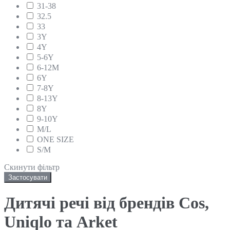
31-38
32.5
33
3Y
4Y
5-6Y
6-12М
6Y
7-8Y
8-13Y
8Y
9-10Y
M/L
ONE SIZE
S/M
Скинути фільтр
Застосувати
Дитячі речі від брендів Cos,
Uniqlo та Arket