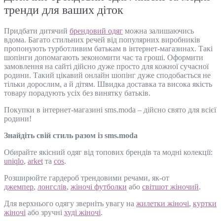
тренди для ваших діток
Придбати дитячий
брендовий одяг
можна залишаючись
вдома. Багато стильних речей від популярних виробників
пропонують турботливим батькам в інтернет-магазинах. Такі
шопінги допомагають зекономити час та гроші. Оформити
замовлення на сайті дійсно дуже просто для кожної сучасної
родини. Такий цікавий онлайн шопінг дуже сподобається не
тільки дорослим, а й дітям. Швидка доставка та висока якість
товару порадують усіх без винятку батьків.
Покупки в інтернет-магазині sms.moda – дійсно свято для всієї
родини!
Знайдіть свій стиль разом із sms.moda
Обирайте якісний одяг від топових брендів та модні колекції:
uniqlo
,
arket
та
cos
.
Розширюйте гардероб трендовими речами, як-от
джемпер
,
лонгслів
,
жіночі футболки
або
світшот жіночий
.
Для верхнього одягу зверніть увагу на
жилетки жіночі
,
куртки
жіночі
або зручні
худі жіночі
.