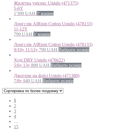
Жилетка унісекс Uniqlo (471375)
5-6Y
1'399
UAH
У кошик
Лонгслів AIRism Cotton Uniqlo (478133)
11-12Y
799
UAH
У кошик
Лонгслів AIRism Cotton Uniqlo (478133)
9/10y 11/12y
799
UAH
Вибрати розмір
Худі DRY Uniqlo (476622)
5/6y 13y
899
UAH
Вибрати розмір
Джогери на флісі Uniqlo (471380)
7/8y
949
UAH
Вибрати розмір
1
2
3
4
…
15