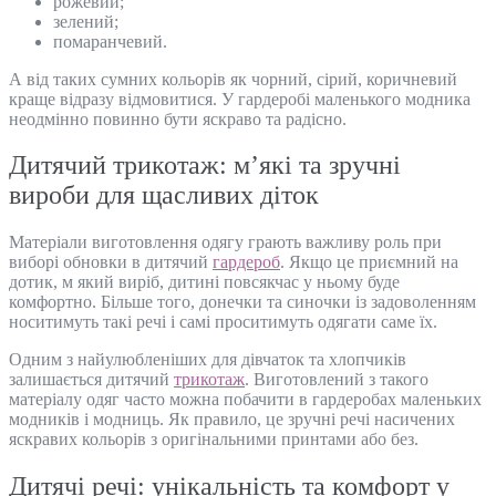
рожевий;
зелений;
помаранчевий.
А від таких сумних кольорів як чорний, сірий, коричневий
краще відразу відмовитися. У гардеробі маленького модника
неодмінно повинно бути яскраво та радісно.
Дитячий трикотаж: м’які та зручні
вироби для щасливих діток
Матеріали виготовлення одягу грають важливу роль при
виборі обновки в дитячий
гардероб
. Якщо це приємний на
дотик, м який виріб, дитині повсякчас у ньому буде
комфортно. Більше того, донечки та синочки із задоволенням
носитимуть такі речі і самі проситимуть одягати саме їх.
Одним з найулюбленіших для дівчаток та хлопчиків
залишається дитячий
трикотаж
. Виготовлений з такого
матеріалу одяг часто можна побачити в гардеробах маленьких
модників і модниць. Як правило, це зручні речі насичених
яскравих кольорів з оригінальними принтами або без.
Дитячі речі: унікальність та комфорт у