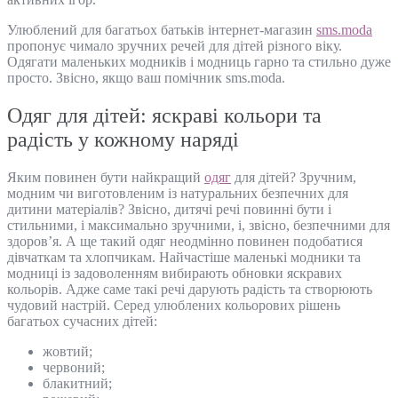
Улюблений для багатьох батьків інтернет-магазин
sms.moda
пропонує чимало зручних речей для дітей різного віку.
Одягати маленьких модників і модниць гарно та стильно дуже
просто. Звісно, якщо ваш помічник sms.moda.
Одяг для дітей: яскраві кольори та
радість у кожному наряді
Яким повинен бути найкращий
одяг
для дітей? Зручним,
модним чи виготовленим із натуральних безпечних для
дитини матеріалів? Звісно, дитячі речі повинні бути і
стильними, і максимально зручними, і, звісно, безпечними для
здоров’я. А ще такий одяг неодмінно повинен подобатися
дівчаткам та хлопчикам. Найчастіше маленькі модники та
модниці із задоволенням вибирають обновки яскравих
кольорів. Адже саме такі речі дарують радість та створюють
чудовий настрій. Серед улюблених кольорових рішень
багатьох сучасних дітей:
жовтий;
червоний;
блакитний;