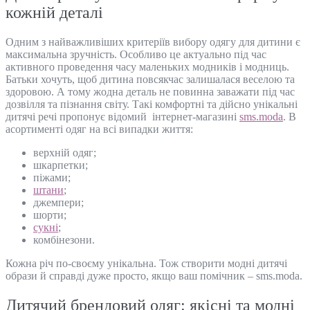
кожній деталі
Одним з найважливіших критеріїв вибору одягу для дитини є
максимальна зручність. Особливо це актуально під час
активного проведення часу маленьких модників і модниць.
Батьки хочуть, щоб дитина повсякчас залишалася веселою та
здоровою. А тому жодна деталь не повинна заважати під час
дозвілля та пізнання світу. Такі комфортні та дійсно унікальні
дитячі речі пропонує відомий інтернет-магазині
sms.moda
. В
асортименті одяг на всі випадки життя:
верхній одяг;
шкарпетки;
піжами;
штани
;
джемпери;
шорти;
сукні
;
комбінезони.
Кожна річ по-своєму унікальна. Тож створити модні дитячі
образи й справді дуже просто, якщо ваш помічник – sms.moda.
Дитячий брендовий одяг: якісні та модні