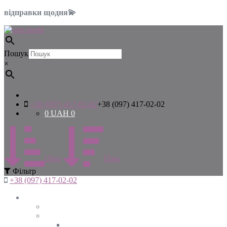
відправки щодня💫
Пошук
×
+38 (097) 417-02-02
+38 (097) 417-02-02
0
UAH
0
Цiна
Цiна
Фiльтр
+38 (097) 417-02-02
Жінкам
Дивитись все
Верхній одяг
Дивитись все