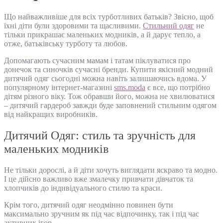
Що найважливіше для всіх турботливих батьків? Звісно, щоб
їхні діти були здоровими та щасливими.
Стильний одяг
не
тільки прикрашає маленьких модників, а й дарує тепло, а
отже, батьківську турботу та любов.
Допомагають сучасним мамам і татам піклуватися про
донечок та синочків сучасні бренди. Купити якісний модний
дитячий одяг сьогодні можна навіть залишаючись вдома. У
популярному інтернет-магазині
sms.moda
є все, що потрібно
дітям різного віку. Тож обравши його, можна не хвилюватися
– дитячий гардероб завжди буде заповнений стильним одягом
від найкращих виробників.
Дитячий Одяг: стиль та зручність для
маленьких модників
Не тільки дорослі, а й діти хочуть виглядати яскраво та модно.
І це дійсно важливо вже змалечку привчати дівчаток та
хлопчиків до індивідуального стилю та краси.
Крім того, дитячий одяг неодмінно повинен бути
максимально зручним як під час відпочинку, так і під час
активних ігор.