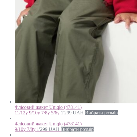
Флісовий жакет Uniqlo (478141)
11/12y 9/10y 7/8y 5/6y
1'299
UAH
Вибрати розмір
Флісовий жакет Uniqlo (478141)
9/10y 7/8y
1'299
UAH
Вибрати розмір