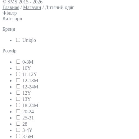
© SMS 2015 - 2026
Главная
/
Магазин
/
Дитячий одяг
Фільтр
Категорії
Бренд
Uniqlo
Розмір
0-3М
10Y
11-12Y
12-18М
12-24M
12Y
13Y
18-24М
20-24
25-31
28
3-4Y
3-6М