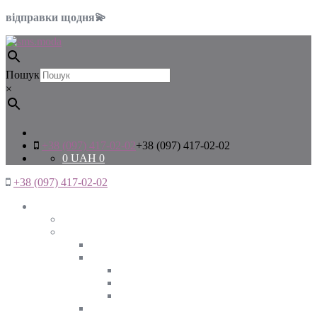
відправки щодня💫
Пошук
×
+38 (097) 417-02-02
+38 (097) 417-02-02
0
UAH
0
+38 (097) 417-02-02
Жінкам
Дивитись все
Верхній одяг
Дивитись все
Куртки
ВЕСНА
ЗИМА
ОСІНЬ
Піджаки та жакети