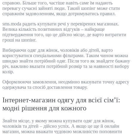
справою. Більше того, частіше навіть саме їм надають
перевагу сучасні зайняті люди. Такий шопінг може стати
справжнім задоволенням, якщо дотримуватись правил.
sms.moda радить купувати речі у перевірених магазинах.
Велика кількість позитивних відгуків – найкраще
підтвердження того, що це дійсно місце, де варто витратити
гроші на шопінг.
Вибираючи одяг для жінок, чоловіків або дітей, варто
користуватися спеціальними фільтрами. Таким чином можна
швидко знайти потрібний одяг. Після того як знайдете бажану
річ, важливо вказати потрібний розмір та за наявності вибору
колір.
Оформлюючи замовлення, неодмінно вказувати точну адресу
одержувача та спосіб
доставлення
товару.
Інтернет-магазин одягу для всієї сім’ї:
модні рішення для кожного
Знайти місце, у якому можна купувати одяг для жінок,
чоловіків та дітей – дійсно успіх. А якщо це ще й онлайн
магазин, можна вважати чудовою можливістю поповнити