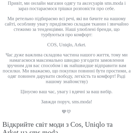
Привіт, ми онлайн магазин одягу та аксесуарів sms.moda і
зараз постараємося трішки розповісти про себе.
Ми ретельно підбираємо всі речі, які ви бачите на нашому
сайті, особливу увагу приділяємо складам тканин і звичайно
стежимо за тенденціями. Наші улюблені бренди, що
турбуються про комфорт:
COS, Uniqlo, Arket.
Час дуже важлива складова частина нашого життя, тому ми
намагаємося максимально швидко узгодити замовлення
зручним для вас способом і як найшвидше відправити вам
посилки. Ми вважаємо, що покупки повинні бути простими, а
одяг повинен дарувати свободу, легкість та комфорт! Раді
нашому знайомству)
Цінуємо ваш час, увагу і вдячні за ваш вибір.
Завжди поруч, sms.moda!
💙💛
Відкрийте світ моди з Cos, Uniqlo та
Arket на sms.moda