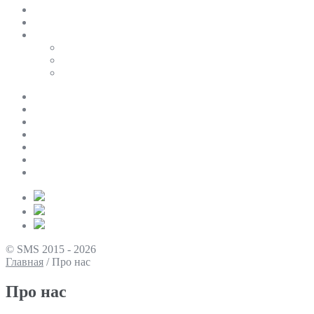
SALE
ПЕРСОНАЛЬНИЙ БАЙЄР
Таблиці розмірів
Uniqlo
COS
Victoria’s Secret
Про нас
Доставка та оплата
Умови повернення
Контакти
Політика конфіденційності
Умови використання
Блог
© SMS 2015 - 2026
Главная
/
Про нас
Про нас