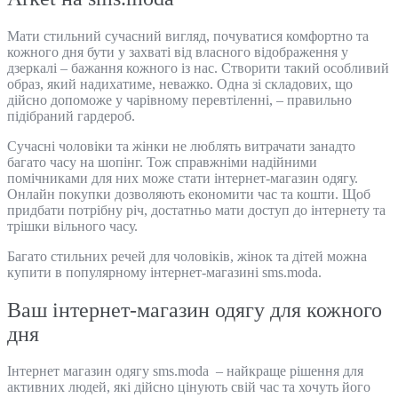
Мати стильний сучасний вигляд, почуватися комфортно та
кожного дня бути у захваті від власного відображення у
дзеркалі – бажання кожного із нас. Створити такий особливий
образ, який надихатиме, неважко. Одна зі складових, що
дійсно допоможе у чарівному перевтіленні, – правильно
підібраний гардероб.
Сучасні чоловіки та жінки не люблять витрачати занадто
багато часу на шопінг. Тож справжніми надійними
помічниками для них може стати інтернет-магазин одягу.
Онлайн покупки дозволяють економити час та кошти. Щоб
придбати потрібну річ, достатньо мати доступ до інтернету та
трішки вільного часу.
Багато стильних речей для чоловіків, жінок та дітей можна
купити в популярному інтернет-магазині sms.moda.
Ваш інтернет-магазин одягу для кожного
дня
Інтернет магазин одягу sms.moda – найкраще рішення для
активних людей, які дійсно цінують свій час та хочуть його