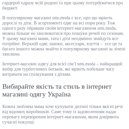
гардероб одразу всій родині та при цьому потурбуватися про
бюджет.
В популярному магазині sms.moda є все, про що мріють
дорослі та діти. В асортименті одяг на всі пори року. Тож
одного разу обравши своїм інтернет-магазином sms.moda,
можна більше не хвилюватися про пошуки речей по сезонам.
У цьому магазині мами, тата і діти неодмінно знайдуть все
потрібне. Верхній одяг, шапки, аксесуари,
взуття
– усе це та
багато іншого можна знайти в популярному магазині за лічені
хвилини.
Інтернет-магазин одягу для всієї сім’ї sms.moda – найкращий
вибір для турботливих батьків, які мріють побільше часу
витрачати на спілкування з дітьми.
Вибирайте якість та стиль в інтернет
магазині одягу Україна
Кожна любляча мама хоче купувати дитині тільки якісні речі
від відомих виробників. Саме тому із задоволенням надає
перевагу перевіреним інтернет-магазинам, яким довіряють
сучасні покупці.