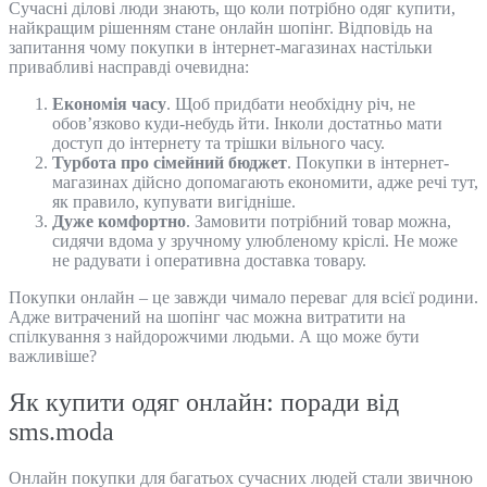
Сучасні ділові люди знають, що коли потрібно одяг купити,
найкращим рішенням стане онлайн шопінг. Відповідь на
запитання чому покупки в інтернет-магазинах настільки
привабливі насправді очевидна:
Економія часу
. Щоб придбати необхідну річ, не
обов’язково куди-небудь йти. Інколи достатньо мати
доступ до інтернету та трішки вільного часу.
Турбота про сімейний бюджет
. Покупки в інтернет-
магазинах дійсно допомагають економити, адже речі тут,
як правило, купувати вигідніше.
Дуже комфортно
. Замовити потрібний товар можна,
сидячи вдома у зручному улюбленому кріслі. Не може
не радувати і оперативна доставка товару.
Покупки онлайн – це завжди чимало переваг для всієї родини.
Адже витрачений на шопінг час можна витратити на
спілкування з найдорожчими людьми. А що може бути
важливіше?
Як купити одяг онлайн: поради від
sms.moda
Онлайн покупки для багатьох сучасних людей стали звичною