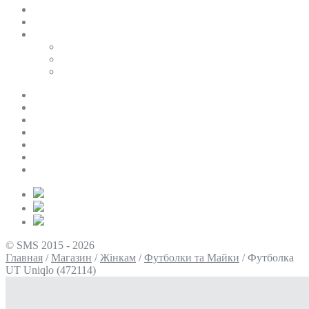
SALE
ПЕРСОНАЛЬНИЙ БАЙЄР
Таблиці розмірів
Uniqlo
COS
Victoria’s Secret
Про нас
Доставка та оплата
Умови повернення
Контакти
Політика конфіденційності
Умови використання
Блог
© SMS 2015 - 2026
Главная
/
Магазин
/
Жінкам
/
Футболки та Майки
/
Футболка
UT Uniqlo (472114)