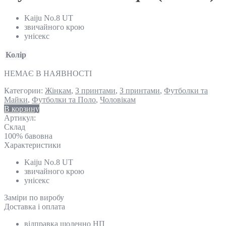
Kaiju No.8 UT
звичайного крою
унісекс
Колір
НЕМАЄ В НАЯВНОСТІ
Категории:
Жінкам
,
З принтами
,
З принтами
,
Футболки та
Майки
,
Футболки та Поло
,
Чоловікам
В корзину
Артикул:
Склад
100% бавовна
Характеристики
Kaiju No.8 UT
звичайного крою
унісекс
Замiри по виробу
Доставка і оплата
відправка щоденно НП