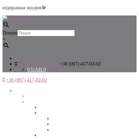
відправки щодня💫
Пошук
×
+38 (097) 417-02-02
+38 (097) 417-02-02
0
UAH
0
+38 (097) 417-02-02
Жінкам
Дивитись все
Верхній одяг
Дивитись все
Куртки
ВЕСНА
ЗИМА
ОСІНЬ
Піджаки та жакети