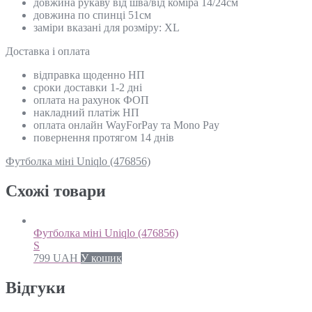
довжина рукаву від шва/від коміра 14/24см
довжина по спинці 51см
заміри вказані для розміру: XL
Доставка і оплата
відправка щоденно НП
сроки доставки 1-2 дні
оплата на рахунок ФОП
накладний платіж НП
оплата онлайн WayForPay та Mono Pay
повернення протягом 14 днів
Футболка міні Uniqlo (476856)
Схожi товари
Футболка міні Uniqlo (476856)
S
799
UAH
У кошик
Відгуки