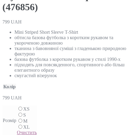
(476856)
799
UAH
Mini Striped Short Sleeve T-Shirt
обтисла базова футболка з коротким рукавом та
укороченою довжиною
тканина з бавовняної суміші з гладенькою природною
фактурою
базова футболка з коротким рукавом у стилі 1990-х
підходять для повсякденного, спортивного або більш
елегантного образу
смугастий візерунок
Колір
799
UAH
XS
S
Розмір
M
XL
Очистить