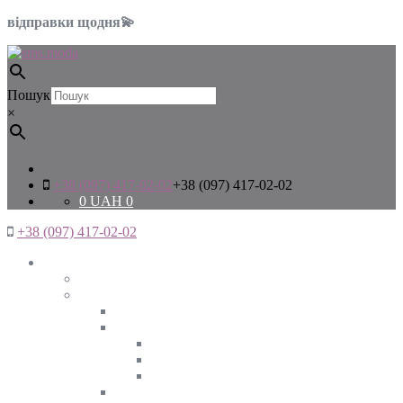
відправки щодня💫
Пошук
×
+38 (097) 417-02-02
+38 (097) 417-02-02
0
UAH
0
+38 (097) 417-02-02
Жінкам
Дивитись все
Верхній одяг
Дивитись все
Куртки
ВЕСНА
ЗИМА
ОСІНЬ
Піджаки та жакети