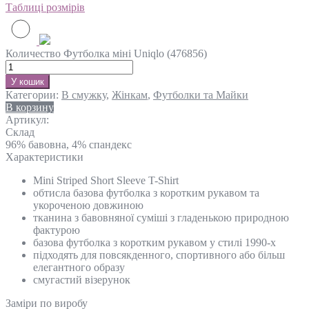
Таблиці розмірів
Количество Футболка міні Uniqlo (476856)
У кошик
Категории:
В смужку
,
Жінкам
,
Футболки та Майки
В корзину
Артикул:
Склад
96% бавовна, 4% спандекс
Характеристики
Mini Striped Short Sleeve T-Shirt
обтисла базова футболка з коротким рукавом та
укороченою довжиною
тканина з бавовняної суміші з гладенькою природною
фактурою
базова футболка з коротким рукавом у стилі 1990-х
підходять для повсякденного, спортивного або більш
елегантного образу
смугастий візерунок
Замiри по виробу