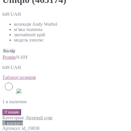
649
UAH
колекція Andy Warhol
м’яка тканина
звичайний крій
модель унісекс
Колір
Розмір
9-10Y
649
UAH
Таблиці розмірів
1 в наличии
У кошик
Категория:
Дитячий одяг
В корзину
Артикул:
id_19830