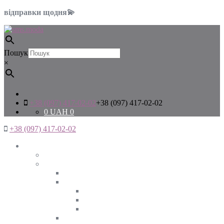
відправки щодня💫
Пошук
×
+38 (097) 417-02-02
+38 (097) 417-02-02
0
UAH
0
+38 (097) 417-02-02
Жінкам
Дивитись все
Верхній одяг
Дивитись все
Куртки
ВЕСНА
ЗИМА
ОСІНЬ
Піджаки та жакети