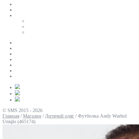
SALE
ПЕРСОНАЛЬНИЙ БАЙЄР
Таблиці розмірів
Uniqlo
COS
Victoria’s Secret
Про нас
Доставка та оплата
Умови повернення
Контакти
Політика конфіденційності
Умови використання
Блог
© SMS 2015 - 2026
Главная
/
Магазин
/
Дитячий одяг
/
Футболка Andy Warhol
Uniqlo (465174)