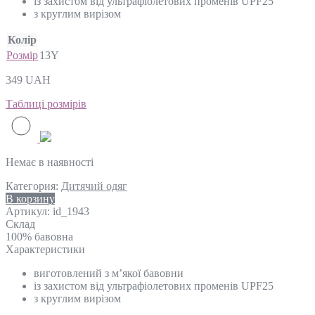
із захистом від ультрафіолетових променів UPF25
з круглим вирізом
Колір
Розмір
13Y
349
UAH
Таблиці розмірів
Немає в наявності
Категория:
Дитячий одяг
В корзину
Артикул:
id_1943
Склад
100% бавовна
Характеристики
виготовлений з м’якої бавовни
із захистом від ультрафіолетових променів UPF25
з круглим вирізом