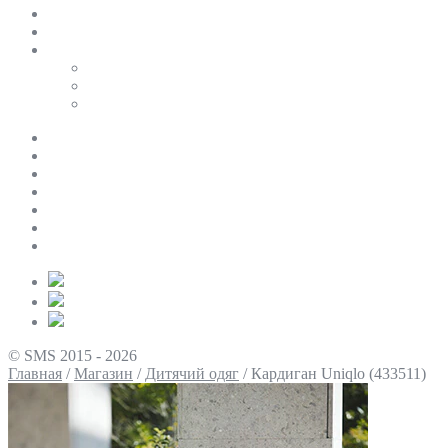
SALE
ПЕРСОНАЛЬНИЙ БАЙЄР
Таблиці розмірів
Uniqlo
COS
Victoria’s Secret
Про нас
Доставка та оплата
Умови повернення
Контакти
Політика конфіденційності
Умови використання
Блог
© SMS 2015 - 2026
Главная
/
Магазин
/
Дитячий одяг
/
Кардиган Uniqlo (433511)