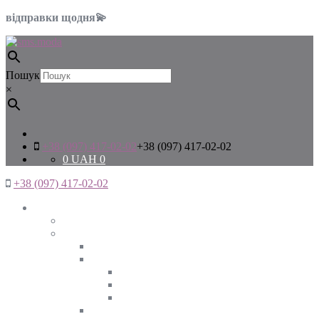
відправки щодня💫
Пошук
×
+38 (097) 417-02-02
+38 (097) 417-02-02
0
UAH
0
+38 (097) 417-02-02
Жінкам
Дивитись все
Верхній одяг
Дивитись все
Куртки
ВЕСНА
ЗИМА
ОСІНЬ
Піджаки та жакети