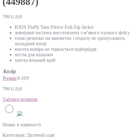
(449887)
799
UAH
KIDS Fluffy Yarn Fleece Full-Zip Jacket
зовнішня частина виготовлена з м’якого пухкого флісу
тонкі резинки на манжетах і подолу не пропускають
холодний вітер
висота коміра не торкається підборіддя
петля для вішалки
злегка вільний крій
Колір
Розмір
9-10Y
799
UAH
Таблиці розмірів
Немає в наявності
Категория:
Дитячий одяг