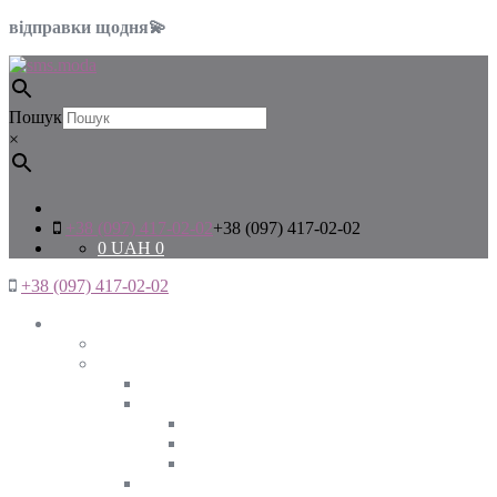
відправки щодня💫
Пошук
×
+38 (097) 417-02-02
+38 (097) 417-02-02
0
UAH
0
+38 (097) 417-02-02
Жінкам
Дивитись все
Верхній одяг
Дивитись все
Куртки
ВЕСНА
ЗИМА
ОСІНЬ
Піджаки та жакети