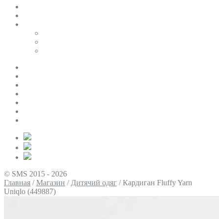
SALE
ПЕРСОНАЛЬНИЙ БАЙЄР
Таблиці розмірів
Uniqlo
COS
Victoria’s Secret
Про нас
Доставка та оплата
Умови повернення
Контакти
Політика конфіденційності
Умови використання
Блог
© SMS 2015 - 2026
Главная
/
Магазин
/
Дитячий одяг
/
Кардиган Fluffy Yarn
Uniqlo (449887)