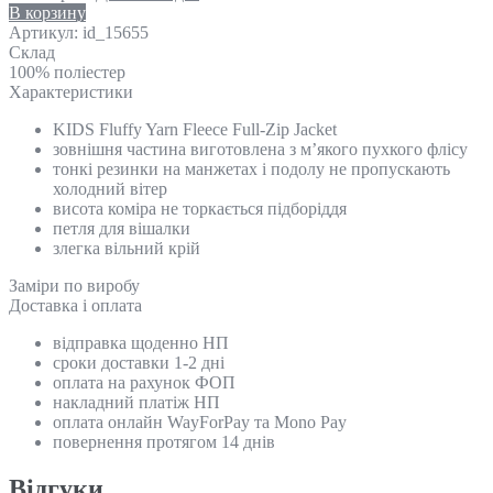
В корзину
Артикул:
id_15655
Склад
100% поліестер
Характеристики
KIDS Fluffy Yarn Fleece Full-Zip Jacket
зовнішня частина виготовлена з м’якого пухкого флісу
тонкі резинки на манжетах і подолу не пропускають
холодний вітер
висота коміра не торкається підборіддя
петля для вішалки
злегка вільний крій
Замiри по виробу
Доставка і оплата
відправка щоденно НП
сроки доставки 1-2 дні
оплата на рахунок ФОП
накладний платіж НП
оплата онлайн WayForPay та Mono Pay
повернення протягом 14 днів
Відгуки