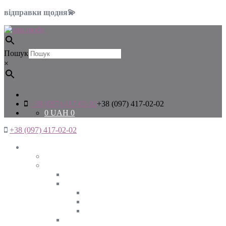
відправки щодня💫
Пошук
×
+38 (097) 417-02-02
+38 (097) 417-02-02
0
UAH
0
+38 (097) 417-02-02
Жінкам
Дивитись все
Верхній одяг
Дивитись все
Куртки
ВЕСНА
ЗИМА
ОСІНЬ
Піджаки та жакети