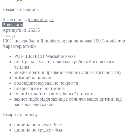
Немає в наявності
Категория:
Дитячий одяг
В корзину
Артикул:
id_25285
Склад
100% перероблений поліестер; наповнювач: 100% поліестер
Характеристики
PUFFERTECH Washable Parka
повітряна, куляста підкладка робить його легким і
теплим
можна прати в пральній машині для легкого догляду
знімний капюшон
водовідштовхувальне покриття
покриття не є постійним
іменні етикетки з внутрішньої сторони
захист підборіддя захищає обличчя вашої дитини від
застібки-блискавки
Замiри по виробу
ширина по плечах 36см
ширина по грудях 44см