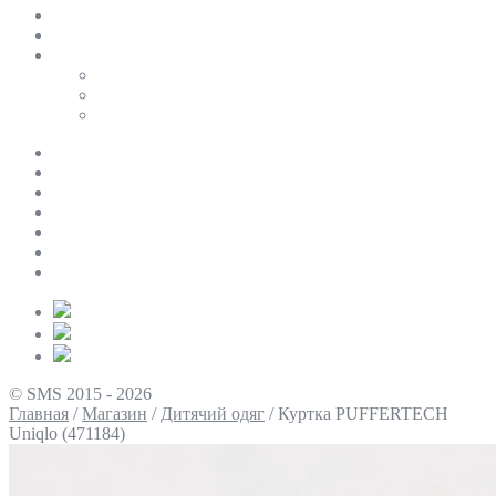
SALE
ПЕРСОНАЛЬНИЙ БАЙЄР
Таблиці розмірів
Uniqlo
COS
Victoria’s Secret
Про нас
Доставка та оплата
Умови повернення
Контакти
Політика конфіденційності
Умови використання
Блог
© SMS 2015 - 2026
Главная
/
Магазин
/
Дитячий одяг
/
Куртка PUFFERTECH
Uniqlo (471184)