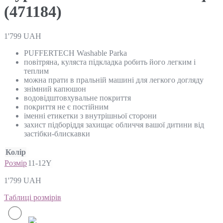
(471184)
1'799
UAH
PUFFERTECH Washable Parka
повітряна, куляста підкладка робить його легким і
теплим
можна прати в пральній машині для легкого догляду
знімний капюшон
водовідштовхувальне покриття
покриття не є постійним
іменні етикетки з внутрішньої сторони
захист підборіддя захищає обличчя вашої дитини від
застібки-блискавки
Колір
Розмір
11-12Y
1'799
UAH
Таблиці розмірів