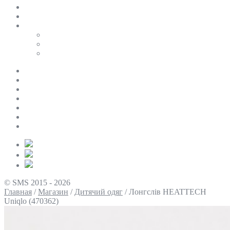
SALE
ПЕРСОНАЛЬНИЙ БАЙЄР
Таблиці розмірів
Uniqlo
COS
Victoria’s Secret
Про нас
Доставка та оплата
Умови повернення
Контакти
Політика конфіденційності
Умови використання
Блог
© SMS 2015 - 2026
Главная
/
Магазин
/
Дитячий одяг
/
Лонгслів HEATTECH
Uniqlo (470362)