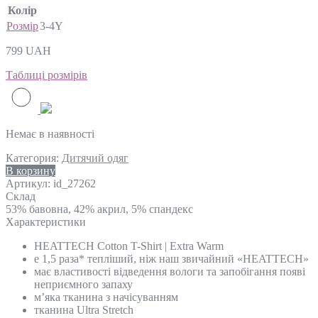
Колір
Розмір
3-4Y
799
UAH
Таблиці розмірів
Немає в наявності
Категория:
Дитячий одяг
В корзину
Артикул:
id_27262
Склад
53% бавовна, 42% акрил, 5% спандекс
Характеристики
HEATTECH Cotton T-Shirt | Extra Warm
e 1,5 раза* тепліший, ніж наш звичайний «HEATTECH»
має властивості відведення вологи та запобігання появі
неприємного запаху
м’яка тканина з начісуванням
тканина Ultra Stretch