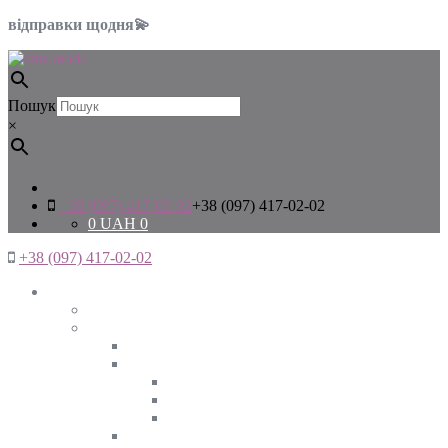
відправки щодня💫
Пошук
×
+38 (097) 417-02-02
+38 (097) 417-02-02
0
UAH
0
+38 (097) 417-02-02
Жінкам
Дивитись все
Верхній одяг
Дивитись все
Куртки
ВЕСНА
ЗИМА
ОСІНЬ
Піджаки та жакети