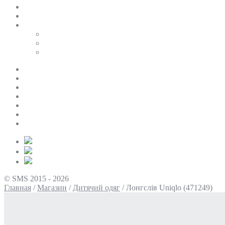
SALE
ПЕРСОНАЛЬНИЙ БАЙЄР
Таблиці розмірів
Uniqlo
COS
Victoria’s Secret
Про нас
Доставка та оплата
Умови повернення
Контакти
Політика конфіденційності
Умови використання
Блог
© SMS 2015 - 2026
Главная
/
Магазин
/
Дитячий одяг
/
Лонгслів Uniqlo (471249)