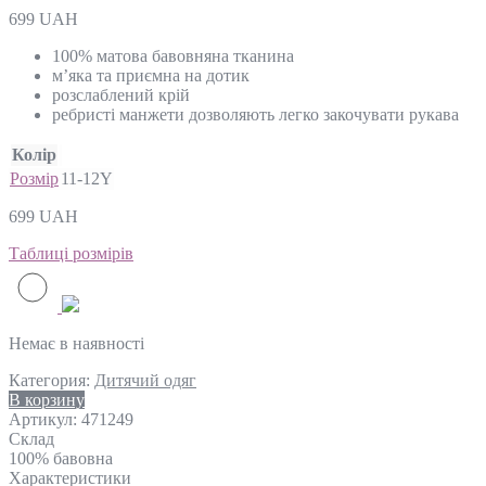
699
UAH
100% матова бавовняна тканина
м’яка та приємна на дотик
розслаблений крій
ребристі манжети дозволяють легко закочувати рукава
Колір
Розмір
11-12Y
699
UAH
Таблиці розмірів
Немає в наявності
Категория:
Дитячий одяг
В корзину
Артикул:
471249
Склад
100% бавовна
Характеристики