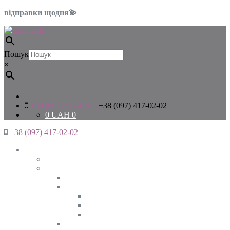
відправки щодня💫
Пошук
×
+38 (097) 417-02-02
+38 (097) 417-02-02
0
UAH
0
+38 (097) 417-02-02
Жінкам
Дивитись все
Верхній одяг
Дивитись все
Куртки
ВЕСНА
ЗИМА
ОСІНЬ
Піджаки та жакети