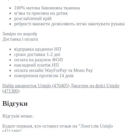
100% матова бавовняна тканина
м’яка та приємна на дотик
розслаблений крій
ребристі манжети дозволяють легко закочувати рукава
Замiри по виробу
Доставка і оплата
відправка щоденно НП
сроки доставки 1-2 дні
оплата на рахунок ФОП
накладний платіж НП
оплата онлайн WayForPay та Mono Pay
повернення протягом 14 днів
Набір шкарпеток Uniqlo (470405)
Джогери на флісі Uniqlo
(471380)
Відгуки
Відгуків немає.
Будьте первым, кто оставил отзыв на “Лонгслів Uniqlo
(471249)”