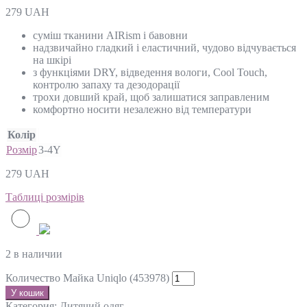
279
UAH
суміш тканини AIRism і бавовни
надзвичайно гладкий і еластичний, чудово відчувається
на шкірі
з функціями DRY, відведення вологи, Cool Touch,
контролю запаху та дезодорації
трохи довший край, щоб залишатися заправленим
комфортно носити незалежно від температури
Колір
Розмір
3-4Y
279
UAH
Таблиці розмірів
2 в наличии
Количество Майка Uniqlo (453978)
У кошик
Категория:
Дитячий одяг