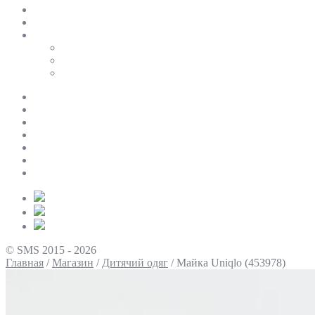
SALE
ПЕРСОНАЛЬНИЙ БАЙЄР
Таблиці розмірів
Uniqlo
COS
Victoria’s Secret
Про нас
Доставка та оплата
Умови повернення
Контакти
Політика конфіденційності
Умови використання
Блог
© SMS 2015 - 2026
Главная
/
Магазин
/
Дитячий одяг
/
Майка Uniqlo (453978)