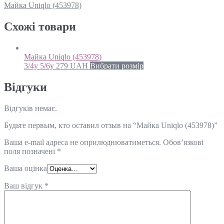
Майка Uniqlo (453978)
Схожi товари
Майка Uniqlo (453978)
3/4y 5/6y
279
UAH
Вибрати розмір
Відгуки
Відгуків немає.
Будьте первым, кто оставил отзыв на “Майка Uniqlo (453978)”
Ваша e-mail адреса не оприлюднюватиметься.
Обов’язкові
поля позначені
*
Ваша оцінка
Ваш відгук
*