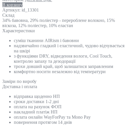
В корзину
Артикул:
id_13301
Склад
34% бавовна, 29% поліестер - перероблене волокно, 15%
віскоза, 12% поліестер, 10% еластан
Характеристики
суміш тканини AIRism і бавовни
надзвичайно гладкий і еластичний, чудово відчувається
на шкірі
з функціями DRY, відведення вологи, Cool Touch,
контролю запаху та дезодорації
трохи довший край, щоб залишатися заправленим
комфортно носити незалежно від температури
Замiри по виробу
Доставка і оплата
відправка щоденно НП
сроки доставки 1-2 дні
оплата на рахунок ФОП
накладний платіж НП
оплата онлайн WayForPay та Mono Pay
повернення протягом 14 днів