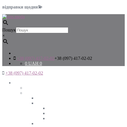
відправки щодня💫
Пошук
×
+38 (097) 417-02-02
+38 (097) 417-02-02
0
UAH
0
+38 (097) 417-02-02
Жінкам
Дивитись все
Верхній одяг
Дивитись все
Куртки
ВЕСНА
ЗИМА
ОСІНЬ
Піджаки та жакети