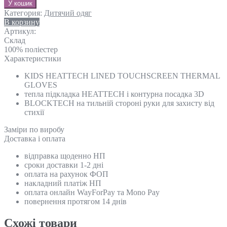
У кошик
Категория:
Дитячий одяг
В корзину
Артикул:
Склад
100% поліестер
Характеристики
KIDS HEATTECH LINED TOUCHSCREEN THERMAL
GLOVES
тепла підкладка HEATTECH і контурна посадка 3D
BLOCKTECH на тильній стороні руки для захисту від
стихії
Замiри по виробу
Доставка і оплата
відправка щоденно НП
сроки доставки 1-2 дні
оплата на рахунок ФОП
накладний платіж НП
оплата онлайн WayForPay та Mono Pay
повернення протягом 14 днів
Схожi товари