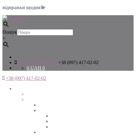
відправки щодня💫
Пошук
×
+38 (097) 417-02-02
+38 (097) 417-02-02
0
UAH
0
+38 (097) 417-02-02
Жінкам
Дивитись все
Верхній одяг
Дивитись все
Куртки
ВЕСНА
ЗИМА
ОСІНЬ
Піджаки та жакети