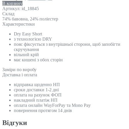
В корзину
Артикул:
id_18845
Склад
74% бавовна, 24% поліестер
Характеристики
Dry Easy Short
з технологією DRY
пояс фіксується з внутрішньої сторони, щоб запобігти
скручування
вільний крій
має кишені з обох сторін
Замiри по виробу
Доставка і оплата
відправка щоденно НП
сроки доставки 1-2 дні
оплата на рахунок ФОП
накладний платіж НП
оплата онлайн WayForPay та Mono Pay
повернення протягом 14 днів
Відгуки