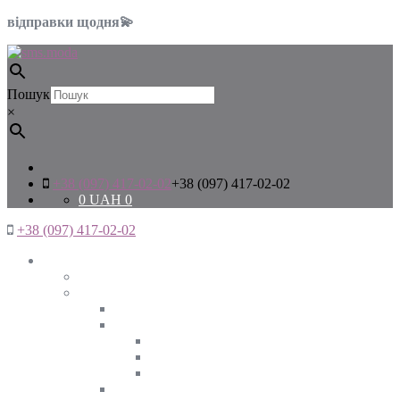
відправки щодня💫
Пошук
×
+38 (097) 417-02-02
+38 (097) 417-02-02
0
UAH
0
+38 (097) 417-02-02
Жінкам
Дивитись все
Верхній одяг
Дивитись все
Куртки
ВЕСНА
ЗИМА
ОСІНЬ
Піджаки та жакети