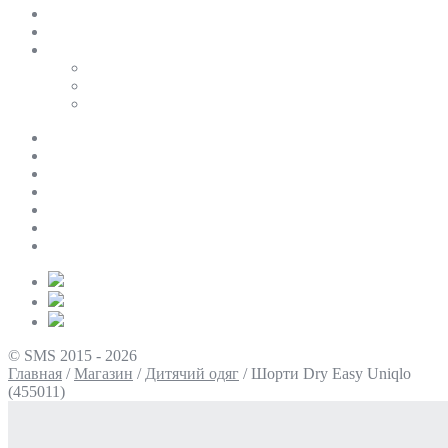
SALE
ПЕРСОНАЛЬНИЙ БАЙЄР
Таблиці розмірів
Uniqlo
COS
Victoria’s Secret
Про нас
Доставка та оплата
Умови повернення
Контакти
Політика конфіденційності
Умови використання
Блог
© SMS 2015 - 2026
Главная
/
Магазин
/
Дитячий одяг
/
Шорти Dry Easy Uniqlo
(455011)