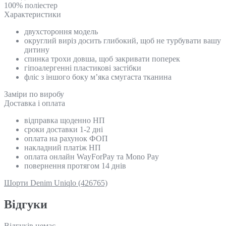
100% поліестер
Характеристики
двухстороння модель
округлий виріз досить глибокий, щоб не турбувати вашу
дитину
спинка трохи довша, щоб закривати поперек
гіпоалергенні пластикові застібки
фліс з іншого боку м’яка смугаста тканина
Замiри по виробу
Доставка і оплата
відправка щоденно НП
сроки доставки 1-2 дні
оплата на рахунок ФОП
накладний платіж НП
оплата онлайн WayForPay та Mono Pay
повернення протягом 14 днів
Шорти Denim Uniqlo (426765)
Відгуки
Відгуків немає.