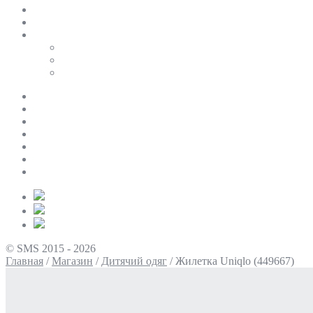
SALE
ПЕРСОНАЛЬНИЙ БАЙЄР
Таблиці розмірів
Uniqlo
COS
Victoria’s Secret
Про нас
Доставка та оплата
Умови повернення
Контакти
Політика конфіденційності
Умови використання
Блог
© SMS 2015 - 2026
Главная
/
Магазин
/
Дитячий одяг
/
Жилетка Uniqlo (449667)