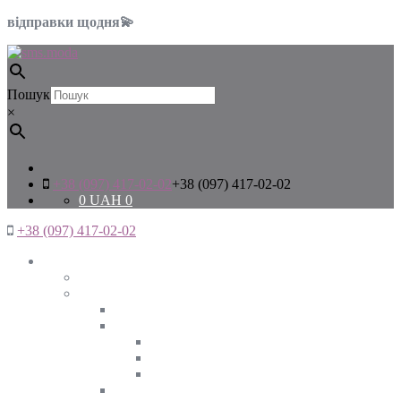
відправки щодня💫
Пошук
×
+38 (097) 417-02-02
+38 (097) 417-02-02
0
UAH
0
+38 (097) 417-02-02
Жінкам
Дивитись все
Верхній одяг
Дивитись все
Куртки
ВЕСНА
ЗИМА
ОСІНЬ
Піджаки та жакети