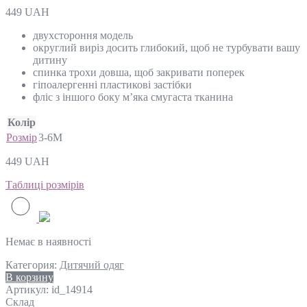
449
UAH
двухстороння модель
округлий виріз досить глибокий, щоб не турбувати вашу
дитину
спинка трохи довша, щоб закривати поперек
гіпоалергенні пластикові застібки
фліс з іншого боку м’яка смугаста тканина
Колір
Розмір
3-6М
449
UAH
Таблиці розмірів
Немає в наявності
Категория:
Дитячий одяг
В корзину
Артикул:
id_14914
Склад