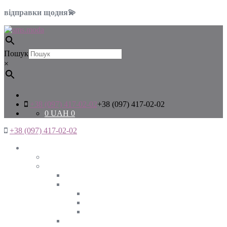
відправки щодня💫
Пошук
×
+38 (097) 417-02-02
+38 (097) 417-02-02
0
UAH
0
+38 (097) 417-02-02
Жінкам
Дивитись все
Верхній одяг
Дивитись все
Куртки
ВЕСНА
ЗИМА
ОСІНЬ
Піджаки та жакети