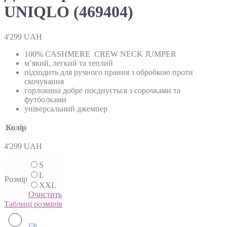
UNIQLO (469404)
4'299
UAH
100% CASHMERE CREW NECK JUMPER
м’який, легкий та теплий
підходить для ручного прання з обробкою проти
скочування
горловина добре поєднується з сорочками та
футболками
універсальний джемпер
Колір
4'299
UAH
S
L
Розмір
XXL
Очистить
Таблиці розмірів