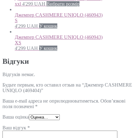
xxl
4'299
UAH
Вибрати розмір
Джемпер CASHMERE UNIQLO (460943)
S
4'299
UAH
У кошик
Джемпер CASHMERE UNIQLO (460943)
XS
4'299
UAH
У кошик
Відгуки
Відгуків немає.
Будьте первым, кто оставил отзыв на “Джемпер CASHMERE
UNIQLO (469404)”
Ваша e-mail адреса не оприлюднюватиметься.
Обов’язкові
поля позначені
*
Ваша оцінка
Ваш відгук
*