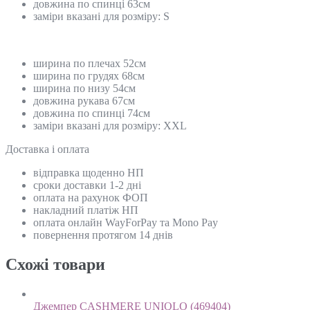
довжина по спинці 63см
заміри вказані для розміру: S
ширина по плечах 52см
ширина по грудях 68см
ширина по низу 54см
довжина рукава 67см
довжина по спинці 74см
заміри вказані для розміру: XХL
Доставка і оплата
відправка щоденно НП
сроки доставки 1-2 дні
оплата на рахунок ФОП
накладний платіж НП
оплата онлайн WayForPay та Mono Pay
повернення протягом 14 днів
Схожi товари
Джемпер CASHMERE UNIQLO (469404)