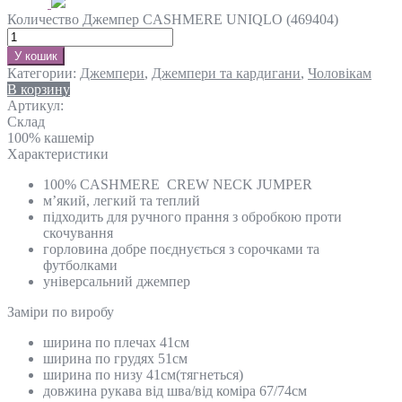
Количество Джемпер CASHMERE UNIQLO (469404)
У кошик
Категории:
Джемпери
,
Джемпери та кардигани
,
Чоловікам
В корзину
Артикул:
Склад
100% кашемір
Характеристики
100% CASHMERE CREW NECK JUMPER
м’який, легкий та теплий
підходить для ручного прання з обробкою проти
скочування
горловина добре поєднується з сорочками та
футболками
універсальний джемпер
Замiри по виробу
ширина по плечах 41см
ширина по грудях 51см
ширина по низу 41см(тягнеться)
довжина рукава від шва/від коміра 67/74см