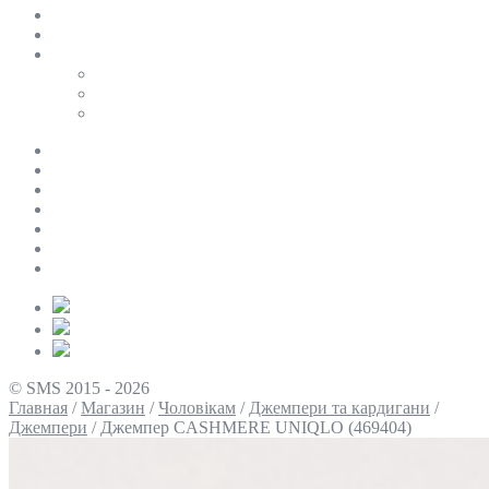
SALE
ПЕРСОНАЛЬНИЙ БАЙЄР
Таблиці розмірів
Uniqlo
COS
Victoria’s Secret
Про нас
Доставка та оплата
Умови повернення
Контакти
Політика конфіденційності
Умови використання
Блог
© SMS 2015 - 2026
Главная
/
Магазин
/
Чоловікам
/
Джемпери та кардигани
/
Джемпери
/
Джемпер CASHMERE UNIQLO (469404)