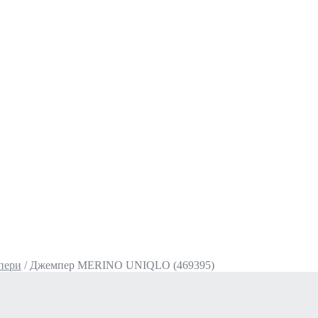
пери
/
Джемпер MERINO UNIQLO (469395)