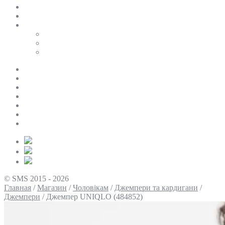
SALE
ПЕРСОНАЛЬНИЙ БАЙЄР
Таблиці розмірів
Uniqlo
COS
Victoria’s Secret
Про нас
Доставка та оплата
Умови повернення
Контакти
Політика конфіденційності
Умови використання
Блог
© SMS 2015 - 2026
Главная
/
Магазин
/
Чоловікам
/
Джемпери та кардигани
/
Джемпери
/
Джемпер UNIQLO (484852)