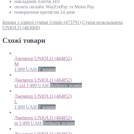
накладний платіж НП
оплата онлайн WayForPay та Mono Pay
повернення протягом 14 днів
Брюки з лляної суміші Uniqlo (473791)
Сукня розкльошена
UNIQLO (483069)
Схожi товари
Джемпер UNIQLO (484852)
M
1'499
UAH
У кошик
Джемпер UNIQLO (484852)
xl xxl
1'499
UAH
Вибрати розмір
Джемпер UNIQLO (484852)
L
1'499
UAH
У кошик
Джемпер UNIQLO (484852)
m
1'499
UAH
Вибрати розмір
Джемпер UNIQLO (484852)