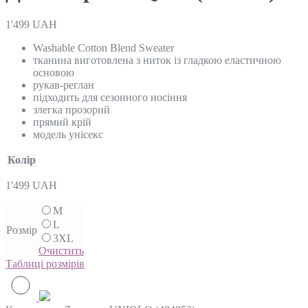
1'499
UAH
Washable Cotton Blend Sweater
тканина виготовлена з ниток із гладкою еластичною
основою
рукав-реглан
підходить для сезонного носіння
злегка прозорий
прямий крій
модель унісекс
Колір
1'499
UAH
M
L
Розмір
3XL
Очистить
Таблиці розмірів