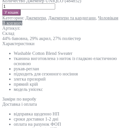
Количество Джемпер UNIQLO (484852)
У кошик
Категории:
Джемпери
,
Джемпери та кардигани
,
Чоловікам
В корзину
Артикул:
Склад
44% бавовна, 29% акрил, 27% поліестер
Характеристики
Washable Cotton Blend Sweater
тканина виготовлена з ниток із гладкою еластичною
основою
рукав-реглан
підходить для сезонного носіння
злегка прозорий
прямий крій
модель унісекс
Замiри по виробу
Доставка і оплата
відправка щоденно НП
сроки доставки 1-2 дні
оплата на рахунок ФОП