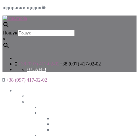
відправки щодня💫
Пошук
×
+38 (097) 417-02-02
+38 (097) 417-02-02
0
UAH
0
+38 (097) 417-02-02
Жінкам
Дивитись все
Верхній одяг
Дивитись все
Куртки
ВЕСНА
ЗИМА
ОСІНЬ
Піджаки та жакети