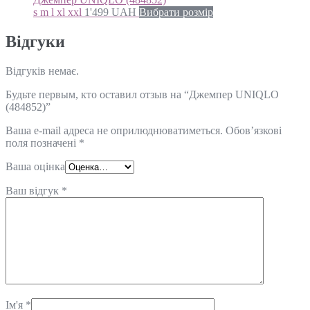
s m l xl xxl
1'499
UAH
Вибрати розмір
Відгуки
Відгуків немає.
Будьте первым, кто оставил отзыв на “Джемпер UNIQLO
(484852)”
Ваша e-mail адреса не оприлюднюватиметься.
Обов’язкові
поля позначені
*
Ваша оцінка
Ваш відгук
*
Ім'я
*