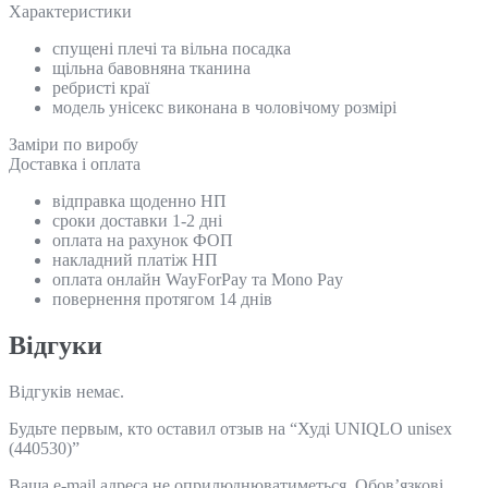
Характеристики
спущені плечі та вільна посадка
щільна бавовняна тканина
ребристі краї
модель унісекс виконана в чоловічому розмірі
Замiри по виробу
Доставка і оплата
відправка щоденно НП
сроки доставки 1-2 дні
оплата на рахунок ФОП
накладний платіж НП
оплата онлайн WayForPay та Mono Pay
повернення протягом 14 днів
Відгуки
Відгуків немає.
Будьте первым, кто оставил отзыв на “Худі UNIQLO unisex
(440530)”
Ваша e-mail адреса не оприлюднюватиметься.
Обов’язкові