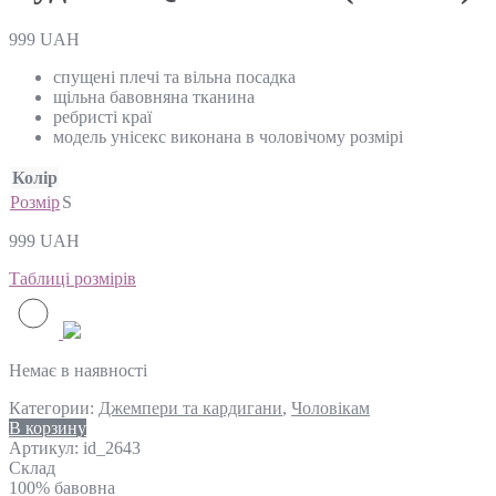
999
UAH
спущені плечі та вільна посадка
щільна бавовняна тканина
ребристі краї
модель унісекс виконана в чоловічому розмірі
Колір
Розмір
S
999
UAH
Таблиці розмірів
Немає в наявності
Категории:
Джемпери та кардигани
,
Чоловікам
В корзину
Артикул:
id_2643
Склад
100% бавовна