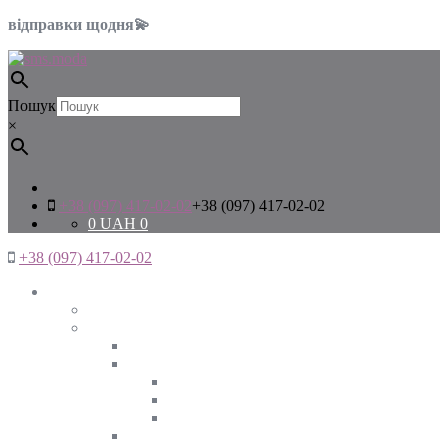
відправки щодня💫
Пошук
×
+38 (097) 417-02-02
+38 (097) 417-02-02
0
UAH
0
+38 (097) 417-02-02
Жінкам
Дивитись все
Верхній одяг
Дивитись все
Куртки
ВЕСНА
ЗИМА
ОСІНЬ
Піджаки та жакети