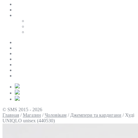
SALE
ПЕРСОНАЛЬНИЙ БАЙЄР
Таблиці розмірів
Uniqlo
COS
Victoria’s Secret
Про нас
Доставка та оплата
Умови повернення
Контакти
Політика конфіденційності
Умови використання
Блог
© SMS 2015 - 2026
Главная
/
Магазин
/
Чоловікам
/
Джемпери та кардигани
/
Худі
UNIQLO unisex (440530)