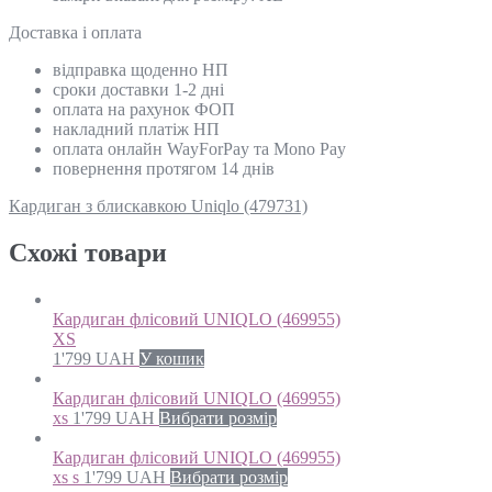
Доставка і оплата
відправка щоденно НП
сроки доставки 1-2 дні
оплата на рахунок ФОП
накладний платіж НП
оплата онлайн WayForPay та Mono Pay
повернення протягом 14 днів
Кардиган з блискавкою Uniqlo (479731)
Схожi товари
Кардиган флісовий UNIQLO (469955)
XS
1'799
UAH
У кошик
Кардиган флісовий UNIQLO (469955)
xs
1'799
UAH
Вибрати розмір
Кардиган флісовий UNIQLO (469955)
xs s
1'799
UAH
Вибрати розмір