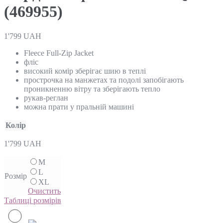
(469955)
1'799
UAH
Fleece Full-Zip Jacket
фліс
високий комір зберігає шию в теплі
прострочка на манжетах та подолі запобігають
проникненню вітру та зберігають тепло
рукав-реглан
можна прати у пральній машині
Колір
1'799
UAH
M
L
Розмір
XL
Очистить
Таблиці розмірів