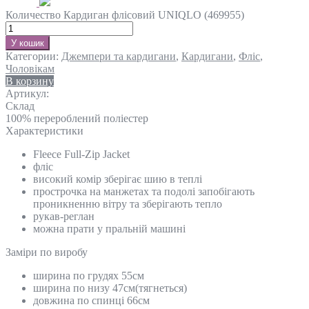
Количество Кардиган флісовий UNIQLO (469955)
У кошик
Категории:
Джемпери та кардигани
,
Кардигани
,
Фліс
,
Чоловікам
В корзину
Артикул:
Склад
100% перероблений поліестер
Характеристики
Fleece Full-Zip Jacket
фліс
високий комір зберігає шию в теплі
прострочка на манжетах та подолі запобігають
проникненню вітру та зберігають тепло
рукав-реглан
можна прати у пральній машині
Замiри по виробу
ширина по грудях 55см
ширина по низу 47см(тягнеться)
довжина по спинці 66см