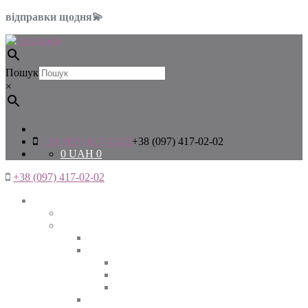
відправки щодня💫
Пошук
×
+38 (097) 417-02-02
+38 (097) 417-02-02
0
UAH
0
+38 (097) 417-02-02
Жінкам
Дивитись все
Верхній одяг
Дивитись все
Куртки
ВЕСНА
ЗИМА
ОСІНЬ
Піджаки та жакети