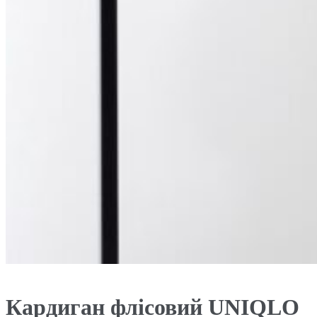
Кардиган флісовий UNIQLO