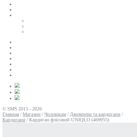
SALE
ПЕРСОНАЛЬНИЙ БАЙЄР
Таблиці розмірів
Uniqlo
COS
Victoria’s Secret
Про нас
Доставка та оплата
Умови повернення
Контакти
Політика конфіденційності
Умови використання
Блог
© SMS 2015 - 2026
Главная
/
Магазин
/
Чоловікам
/
Джемпери та кардигани
/
Кардигани
/
Кардиган флісовий UNIQLO (469955)