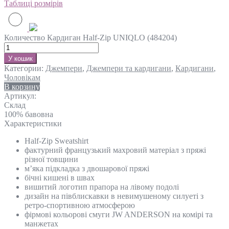
Таблиці розмірів
Количество Кардиган Half-Zip UNIQLO (484204)
У кошик
Категории:
Джемпери
,
Джемпери та кардигани
,
Кардигани
,
Чоловікам
В корзину
Артикул:
Склад
100% бавовна
Характеристики
Half-Zip Sweatshirt
фактурний французький махровий матеріал з пряжі
різної товщини
м’яка підкладка з двошарової пряжі
бічні кишені в швах
вишитий логотип прапора на лівому подолі
дизайн на півблискавки в невимушеному силуеті з
ретро-спортивною атмосферою
фірмові кольорові смуги JW ANDERSON на комірі та
манжетах