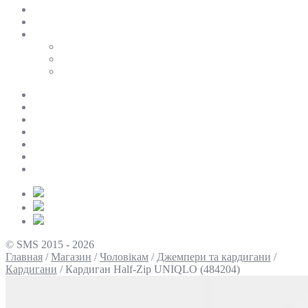
SALE
ПЕРСОНАЛЬНИЙ БАЙЄР
Таблиці розмірів
Uniqlo
COS
Victoria’s Secret
Про нас
Доставка та оплата
Умови повернення
Контакти
Політика конфіденційності
Умови використання
Блог
© SMS 2015 - 2026
Главная
/
Магазин
/
Чоловікам
/
Джемпери та кардигани
/
Кардигани
/
Кардиган Half-Zip UNIQLO (484204)