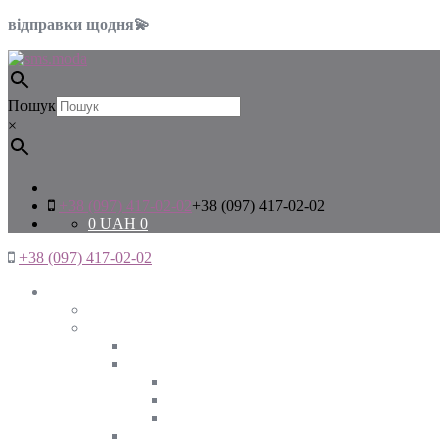
відправки щодня💫
Пошук
×
+38 (097) 417-02-02
+38 (097) 417-02-02
0
UAH
0
+38 (097) 417-02-02
Жінкам
Дивитись все
Верхній одяг
Дивитись все
Куртки
ВЕСНА
ЗИМА
ОСІНЬ
Піджаки та жакети