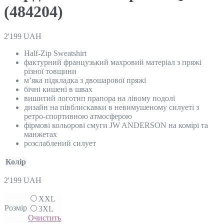
(484204)
2'199
UAH
Half-Zip Sweatshirt
фактурний французький махровий матеріал з пряжі
різної товщини
м’яка підкладка з двошарової пряжі
бічні кишені в швах
вишитий логотип прапора на лівому подолі
дизайн на півблискавки в невимушеному силуеті з
ретро-спортивною атмосферою
фірмові кольорові смуги JW ANDERSON на комірі та
манжетах
розслаблений силует
Колір
2'199
UAH
XXL
Розмір
3XL
Очистить