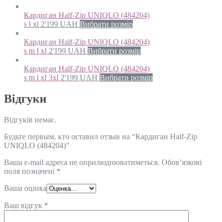
Кардиган Half-Zip UNIQLO (484204)
s l xl
2'199
UAH
Вибрати розмір
Кардиган Half-Zip UNIQLO (484204)
s m l xl
2'199
UAH
Вибрати розмір
Кардиган Half-Zip UNIQLO (484204)
s m l xl 3xl
2'199
UAH
Вибрати розмір
Відгуки
Відгуків немає.
Будьте первым, кто оставил отзыв на “Кардиган Half-Zip
UNIQLO (484204)”
Ваша e-mail адреса не оприлюднюватиметься.
Обов’язкові
поля позначені
*
Ваша оцінка
Ваш відгук
*