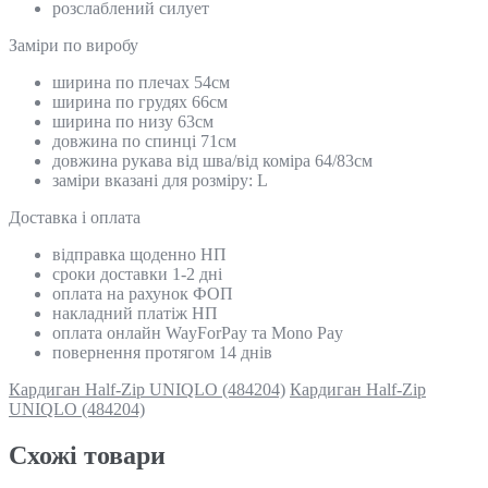
розслаблений силует
Замiри по виробу
ширина по плечах 54см
ширина по грудях 66см
ширина по низу 63см
довжина по спинці 71см
довжина рукава від шва/від коміра 64/83см
заміри вказані для розміру: L
Доставка і оплата
відправка щоденно НП
сроки доставки 1-2 дні
оплата на рахунок ФОП
накладний платіж НП
оплата онлайн WayForPay та Mono Pay
повернення протягом 14 днів
Кардиган Half-Zip UNIQLO (484204)
Кардиган Half-Zip
UNIQLO (484204)
Схожi товари