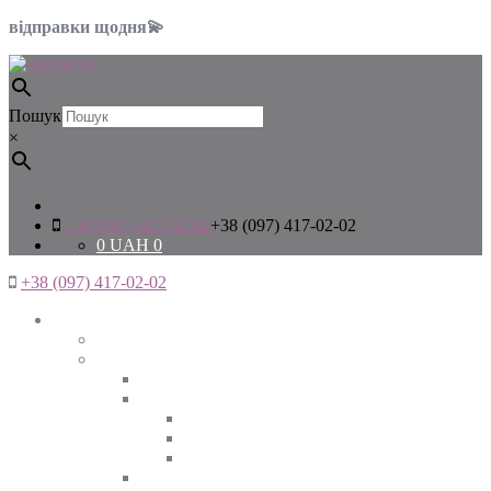
відправки щодня💫
Пошук
×
+38 (097) 417-02-02
+38 (097) 417-02-02
0
UAH
0
+38 (097) 417-02-02
Жінкам
Дивитись все
Верхній одяг
Дивитись все
Куртки
ВЕСНА
ЗИМА
ОСІНЬ
Піджаки та жакети