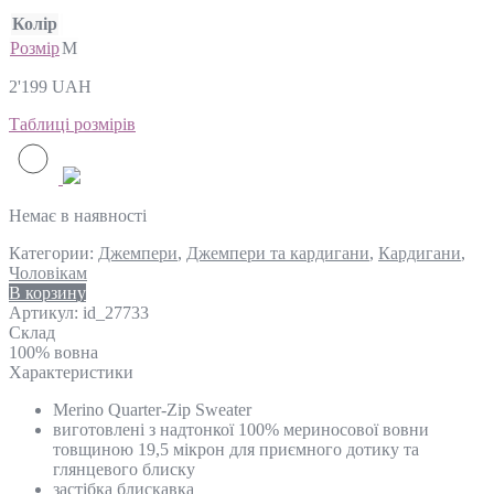
Колір
Розмір
M
2'199
UAH
Таблиці розмірів
Немає в наявності
Категории:
Джемпери
,
Джемпери та кардигани
,
Кардигани
,
Чоловікам
В корзину
Артикул:
id_27733
Склад
100% вовна
Характеристики
Merino Quarter-Zip Sweater
виготовлені з надтонкої 100% мериносової вовни
товщиною 19,5 мікрон для приємного дотику та
глянцевого блиску
застібка блискавка