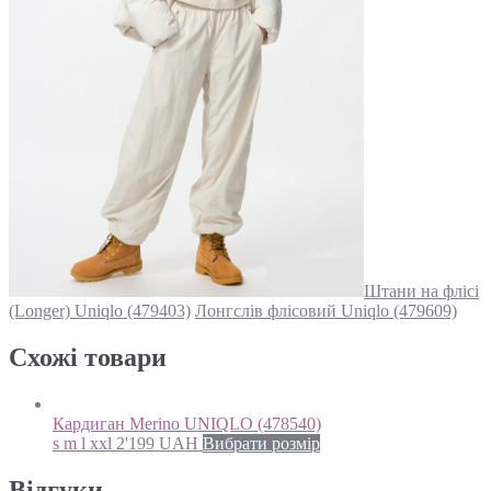
Штани на флісі
(Longer) Uniqlo (479403)
Лонгслів флісовий Uniqlo (479609)
Схожi товари
Кардиган Merino UNIQLO (478540)
s m l xxl
2'199
UAH
Вибрати розмір
Відгуки