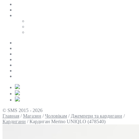
SALE
ПЕРСОНАЛЬНИЙ БАЙЄР
Таблиці розмірів
Uniqlo
COS
Victoria’s Secret
Про нас
Доставка та оплата
Умови повернення
Контакти
Політика конфіденційності
Умови використання
Блог
© SMS 2015 - 2026
Главная
/
Магазин
/
Чоловікам
/
Джемпери та кардигани
/
Кардигани
/
Кардиган Merino UNIQLO (478540)