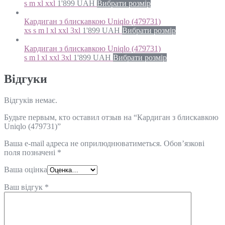
s m xl xxl
1'899
UAH
Вибрати розмір
Кардиган з блискавкою Uniqlo (479731)
xs s m l xl xxl 3xl
1'899
UAH
Вибрати розмір
Кардиган з блискавкою Uniqlo (479731)
s m l xl xxl 3xl
1'899
UAH
Вибрати розмір
Відгуки
Відгуків немає.
Будьте первым, кто оставил отзыв на “Кардиган з блискавкою
Uniqlo (479731)”
Ваша e-mail адреса не оприлюднюватиметься.
Обов’язкові
поля позначені
*
Ваша оцінка
Ваш відгук
*