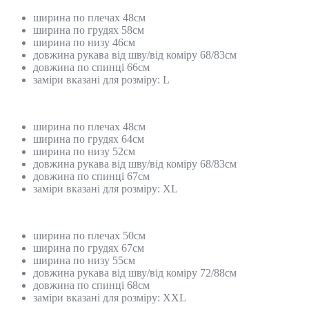
ширина по плечах 48см
ширина по грудях 58см
ширина по низу 46см
довжина рукава від шву/від коміру 68/83см
довжина по спинці 66см
заміри вказані для розміру: L
ширина по плечах 48см
ширина по грудях 64см
ширина по низу 52см
довжина рукава від шву/від коміру 68/83см
довжина по спинці 67см
заміри вказані для розміру: ХL
ширина по плечах 50см
ширина по грудях 67см
ширина по низу 55см
довжина рукава від шву/від коміру 72/88см
довжина по спинці 68см
заміри вказані для розміру: XXL