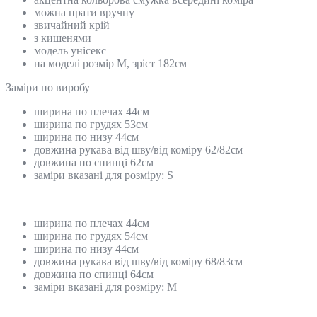
можна прати вручну
звичайний крій
з кишенями
модель унісекс
на моделі розмір M, зріст 182см
Замiри по виробу
ширина по плечах 44см
ширина по грудях 53см
ширина по низу 44см
довжина рукава від шву/від коміру 62/82см
довжина по спинці 62см
заміри вказані для розміру: S
ширина по плечах 44см
ширина по грудях 54см
ширина по низу 44см
довжина рукава від шву/від коміру 68/83см
довжина по спинці 64см
заміри вказані для розміру: M