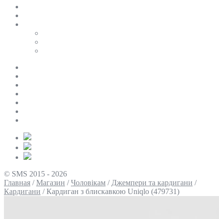
SALE
ПЕРСОНАЛЬНИЙ БАЙЄР
Таблиці розмірів
Uniqlo
COS
Victoria’s Secret
Про нас
Доставка та оплата
Умови повернення
Контакти
Політика конфіденційності
Умови використання
Блог
© SMS 2015 - 2026
Главная
/
Магазин
/
Чоловікам
/
Джемпери та кардигани
/
Кардигани
/
Кардиган з блискавкою Uniqlo (479731)