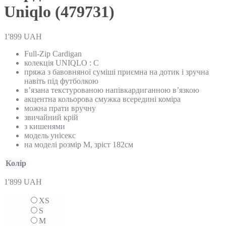
Uniqlo (479731)
1'899
UAH
Full-Zip Cardigan
колекція UNIQLO : C
пряжа з бавовняної суміші приємна на дотик і зручна
навіть під футболкою
в’язана текстурованою напівкардиганною в’язкою
акцентна кольорова смужка всередині коміра
можна прати вручну
звичайний крій
з кишенями
модель унісекс
на моделі розмір M, зріст 182см
Колір
1'899
UAH
XS
S
M