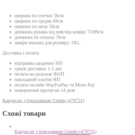
ширина по плечах 56см
ширина по грудях 69см
ширина по низу 56см
довжина рукава від шву/від коміру 72/89см
довжина по спинці 70см
заміри вказані для розміру: 3XL
Доставка і оплата
відправка щоденно НП
сроки доставки 1-2 дні
оплата на рахунок ФОП
накладний платіж НП
оплата онлайн WayForPay та Mono Pay
повернення протягом 14 днів
Кардиган з блискавкою Uniqlo (479731)
Схожi товари
Кардиган з блискавкою Uniqlo (479731)