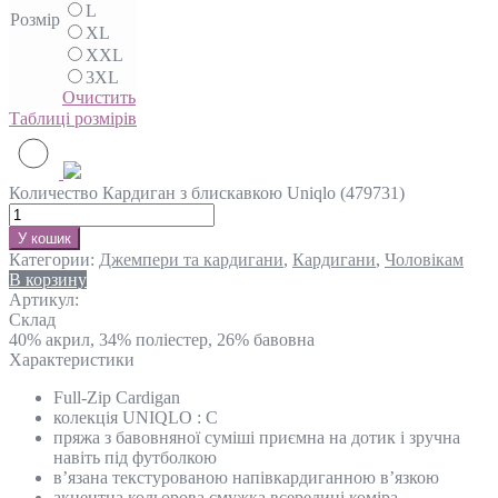
L
Розмір
XL
XXL
3XL
Очистить
Таблиці розмірів
Количество Кардиган з блискавкою Uniqlo (479731)
У кошик
Категории:
Джемпери та кардигани
,
Кардигани
,
Чоловікам
В корзину
Артикул:
Склад
40% акрил, 34% поліестер, 26% бавовна
Характеристики
Full-Zip Cardigan
колекція UNIQLO : C
пряжа з бавовняної суміші приємна на дотик і зручна
навіть під футболкою
в’язана текстурованою напівкардиганною в’язкою
акцентна кольорова смужка всередині коміра