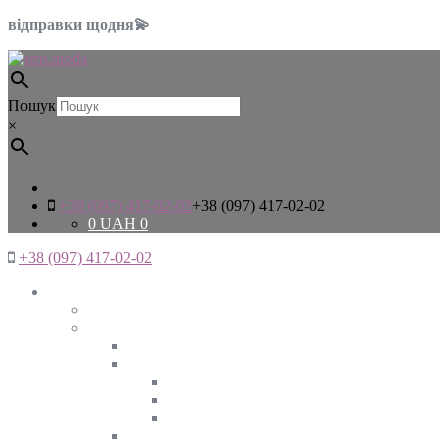
відправки щодня💫
Пошук
×
+38 (097) 417-02-02
+38 (097) 417-02-02
0
UAH
0
+38 (097) 417-02-02
Жінкам
Дивитись все
Верхній одяг
Дивитись все
Куртки
ВЕСНА
ЗИМА
ОСІНЬ
Піджаки та жакети