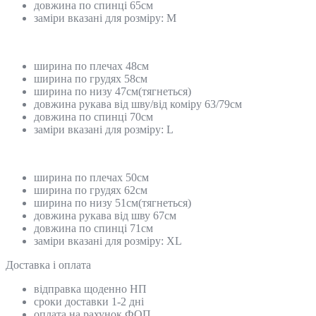
довжина по спинці 65см
заміри вказані для розміру: М
ширина по плечах 48см
ширина по грудях 58см
ширина по низу 47см(тягнеться)
довжина рукава від шву/від коміру 63/79см
довжина по спинці 70см
заміри вказані для розміру: L
ширина по плечах 50см
ширина по грудях 62см
ширина по низу 51см(тягнеться)
довжина рукава від шву 67см
довжина по спинці 71см
заміри вказані для розміру: XL
Доставка і оплата
відправка щоденно НП
сроки доставки 1-2 дні
оплата на рахунок ФОП