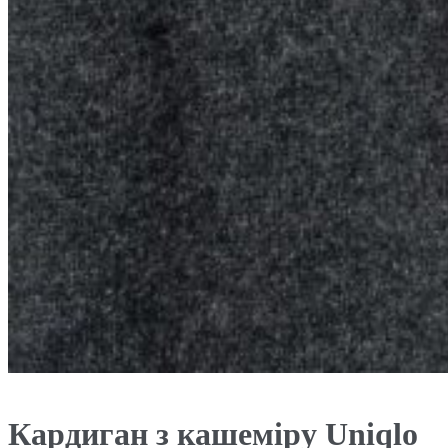
Кардиган з кашеміру Uniqlo