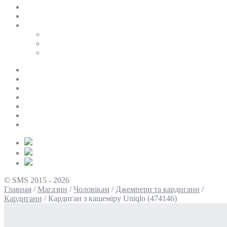
SALE
ПЕРСОНАЛЬНИЙ БАЙЄР
Таблиці розмірів
Uniqlo
COS
Victoria’s Secret
Про нас
Доставка та оплата
Умови повернення
Контакти
Політика конфіденційності
Умови використання
Блог
© SMS 2015 - 2026
Главная
/
Магазин
/
Чоловікам
/
Джемпери та кардигани
/
Кардигани
/
Кардиган з кашеміру Uniqlo (474146)