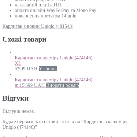
накладний платіж НП
оплата онлайн WayForPay та Mono Pay
повернення протягом 14 днів
Кардиган з вовни Uniqlo (481543)
Схожi товари
Кардиган з кашеміру Uniqlo (474146)
XL
5'599
UAH
У кошик
Кардиган з кашеміру Uniqlo (474146)
m l
5'599
UAH
Вибрати розмір
Відгуки
Відгуків немає.
Будьте первым, кто оставил отзыв на “Кардиган з кашеміру
Uniqlo (474146)”