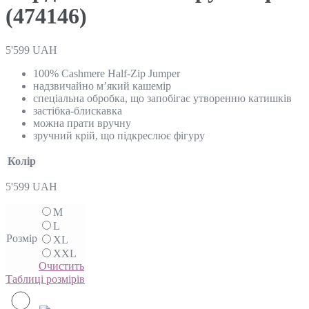
(474146)
5'599
UAH
100% Cashmere Half-Zip Jumper
надзвичайно м’який кашемір
спеціальна обробка, що запобігає утворенню катишків
застібка-блискавка
можна прати вручну
зручний крій, що підкреслює фігуру
Колір
5'599
UAH
M
L
Розмір
XL
XXL
Очистить
Таблиці розмірів