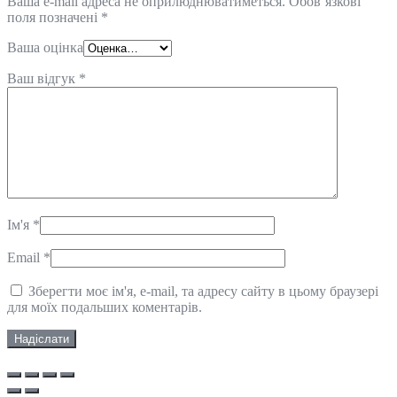
Ваша e-mail адреса не оприлюднюватиметься.
Обов’язкові
поля позначені
*
Ваша оцінка
Ваш відгук
*
Ім'я
*
Email
*
Зберегти моє ім'я, e-mail, та адресу сайту в цьому браузері
для моїх подальших коментарів.