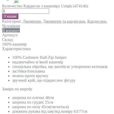
Количество Кардиган з кашеміру Uniqlo (474146)
У кошик
Категории:
Джемпери
,
Джемпери та кардигани
,
Кардигани
,
Чоловікам
В корзину
Артикул:
Склад
100% кашемір
Характеристики
100% Cashmere Half-Zip Jumper
надзвичайно м’який кашемір
спеціальна обробка, що запобігає утворенню катишків
застібка-блискавка
можна прати вручну
зручний крій, що підкреслює фігуру
Замiри по виробу
ширина по плечах 46см
ширина по грудях 55см
ширина по низу 45см(тягнеться)
довжина рукава від шву/від коміру 63/77см