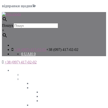
відправки щодня💫
Пошук
×
+38 (097) 417-02-02
+38 (097) 417-02-02
0
UAH
0
+38 (097) 417-02-02
Жінкам
Дивитись все
Верхній одяг
Дивитись все
Куртки
ВЕСНА
ЗИМА
ОСІНЬ
Піджаки та жакети