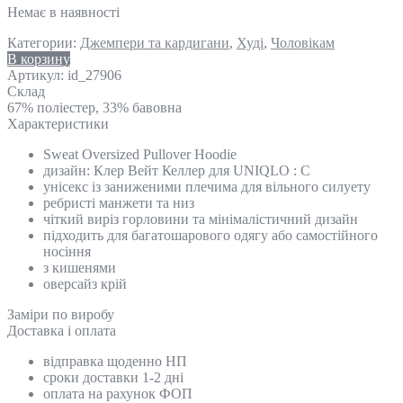
Немає в наявності
Категории:
Джемпери та кардигани
,
Худі
,
Чоловікам
В корзину
Артикул:
id_27906
Склад
67% поліестер, 33% бавовна
Характеристики
Sweat Oversized Pullover Hoodie
дизайн: Клер Вейт Келлер для UNIQLO : C
унісекс із заниженими плечима для вільного силуету
ребристі манжети та низ
чіткий виріз горловини та мінімалістичний дизайн
підходить для багатошарового одягу або самостійного
носіння
з кишенями
оверсайз крій
Замiри по виробу
Доставка і оплата
відправка щоденно НП
сроки доставки 1-2 дні
оплата на рахунок ФОП