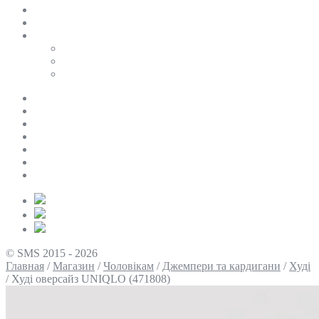
SALE
ПЕРСОНАЛЬНИЙ БАЙЄР
Таблиці розмірів
Uniqlo
COS
Victoria’s Secret
Про нас
Доставка та оплата
Умови повернення
Контакти
Політика конфіденційності
Умови використання
Блог
© SMS 2015 - 2026
Главная
/
Магазин
/
Чоловікам
/
Джемпери та кардигани
/
Худі
/
Худі оверсайз UNIQLO (471808)