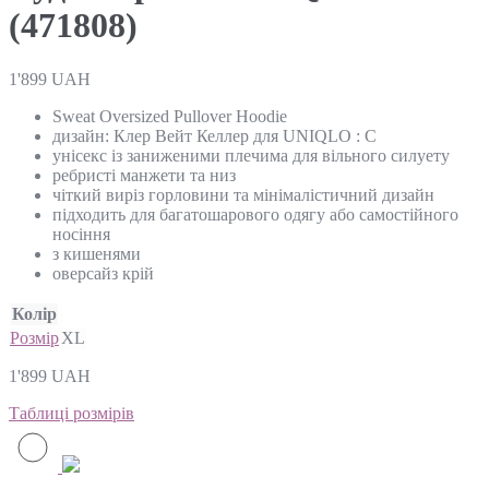
(471808)
1'899
UAH
Sweat Oversized Pullover Hoodie
дизайн: Клер Вейт Келлер для UNIQLO : C
унісекс із заниженими плечима для вільного силуету
ребристі манжети та низ
чіткий виріз горловини та мінімалістичний дизайн
підходить для багатошарового одягу або самостійного
носіння
з кишенями
оверсайз крій
Колір
Розмір
XL
1'899
UAH
Таблиці розмірів