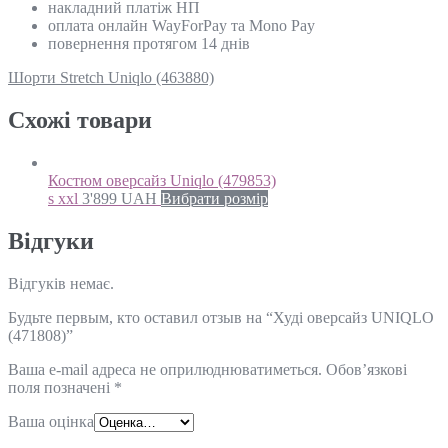
накладний платіж НП
оплата онлайн WayForPay та Mono Pay
повернення протягом 14 днів
Шорти Stretch Uniqlo (463880)
Схожi товари
Костюм оверсайз Uniqlo (479853)
s xxl
3'899
UAH
Вибрати розмір
Відгуки
Відгуків немає.
Будьте первым, кто оставил отзыв на “Худі оверсайз UNIQLO
(471808)”
Ваша e-mail адреса не оприлюднюватиметься.
Обов’язкові
поля позначені
*
Ваша оцінка