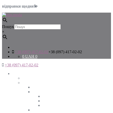
відправки щодня💫
Пошук
×
+38 (097) 417-02-02
+38 (097) 417-02-02
0
UAH
0
+38 (097) 417-02-02
Жінкам
Дивитись все
Верхній одяг
Дивитись все
Куртки
ВЕСНА
ЗИМА
ОСІНЬ
Піджаки та жакети