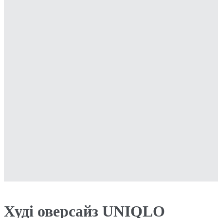
Худі оверсайз UNIQLO