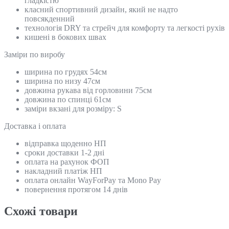
гладкістю
класний спортивний дизайн, який не надто
повсякденний
технологія DRY та стрейч для комфорту та легкості рухів
кишені в бокових швах
Замiри по виробу
ширина по грудях 54см
ширина по низу 47см
довжина рукава від горловини 75см
довжина по спинці 61см
заміри вкзані для розміру: S
Доставка і оплата
відправка щоденно НП
сроки доставки 1-2 дні
оплата на рахунок ФОП
накладний платіж НП
оплата онлайн WayForPay та Mono Pay
повернення протягом 14 днів
Схожi товари