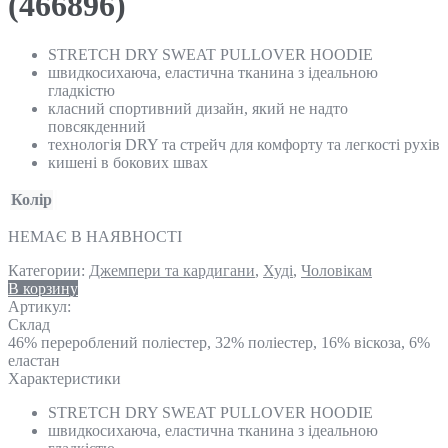
(466896)
STRETCH DRY SWEAT PULLOVER HOODIE
швидкосихаюча, еластична тканина з ідеальною
гладкістю
класний спортивний дизайн, який не надто
повсякденний
технологія DRY та стрейч для комфорту та легкості рухів
кишені в бокових швах
Колір
НЕМАЄ В НАЯВНОСТІ
Категории:
Джемпери та кардигани
,
Худі
,
Чоловікам
В корзину
Артикул:
Склад
46% перероблений поліестер, 32% поліестер, 16% віскоза, 6%
еластан
Характеристики
STRETCH DRY SWEAT PULLOVER HOODIE
швидкосихаюча, еластична тканина з ідеальною