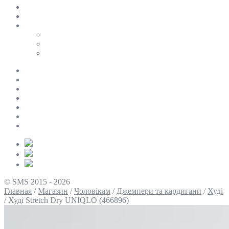
SALE
ПЕРСОНАЛЬНИЙ БАЙЄР
Таблиці розмірів
Uniqlo
COS
Victoria’s Secret
Про нас
Доставка та оплата
Умови повернення
Контакти
Політика конфіденційності
Умови використання
Блог
© SMS 2015 - 2026
Главная
/
Магазин
/
Чоловікам
/
Джемпери та кардигани
/
Худі
/
Худі Stretch Dry UNIQLO (466896)