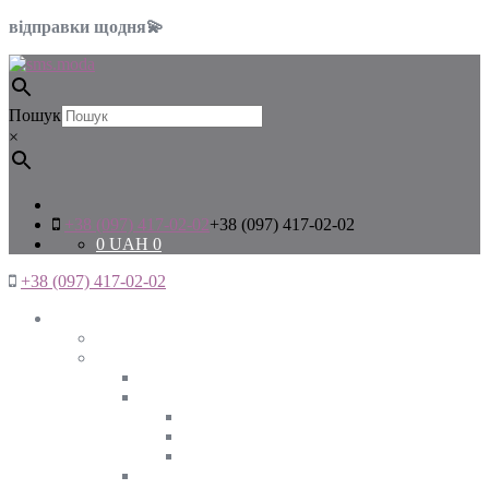
відправки щодня💫
Пошук
×
+38 (097) 417-02-02
+38 (097) 417-02-02
0
UAH
0
+38 (097) 417-02-02
Жінкам
Дивитись все
Верхній одяг
Дивитись все
Куртки
ВЕСНА
ЗИМА
ОСІНЬ
Піджаки та жакети