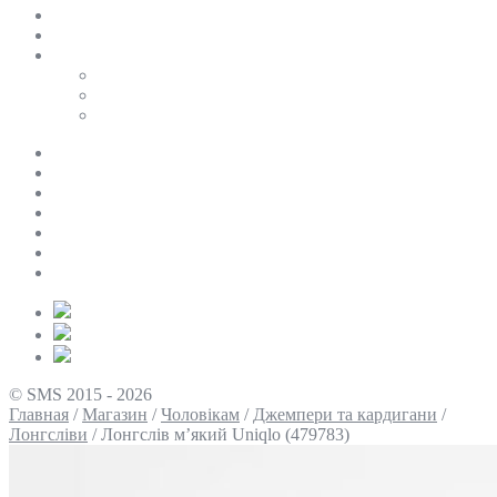
SALE
ПЕРСОНАЛЬНИЙ БАЙЄР
Таблиці розмірів
Uniqlo
COS
Victoria’s Secret
Про нас
Доставка та оплата
Умови повернення
Контакти
Політика конфіденційності
Умови використання
Блог
© SMS 2015 - 2026
Главная
/
Магазин
/
Чоловікам
/
Джемпери та кардигани
/
Лонгсліви
/
Лонгслів м’який Uniqlo (479783)