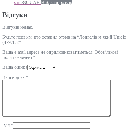
s m
899
UAH
Вибрати розмір
Відгуки
Відгуків немає.
Будьте первым, кто оставил отзыв на “Лонгслів м’який Uniqlo
(479783)”
Ваша e-mail адреса не оприлюднюватиметься.
Обов’язкові
поля позначені
*
Ваша оцінка
Ваш відгук
*
Ім'я
*