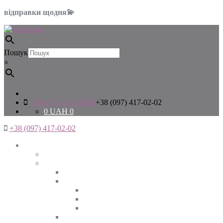
відправки щодня💫
Пошук
×
+38 (097) 417-02-02
+38 (097) 417-02-02
0
UAH
0
+38 (097) 417-02-02
Жінкам
Дивитись все
Верхній одяг
Дивитись все
Куртки
ВЕСНА
ЗИМА
ОСІНЬ
Піджаки та жакети