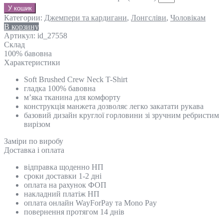
У кошик
Категории:
Джемпери та кардигани
,
Лонгсліви
,
Чоловікам
В корзину
Артикул:
id_27558
Склад
100% бавовна
Характеристики
Soft Brushed Crew Neck T-Shirt
гладка 100% бавовна
м’яка тканина для комфорту
конструкція манжета дозволяє легко закатати рукава
базовий дизайн круглої горловини зі зручним ребристим
вирізом
Замiри по виробу
Доставка і оплата
відправка щоденно НП
сроки доставки 1-2 дні
оплата на рахунок ФОП
накладний платіж НП
оплата онлайн WayForPay та Mono Pay
повернення протягом 14 днів