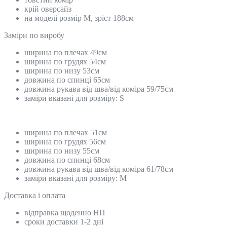
крій оверсайз
на моделі розмір М, зріст 188см
Замiри по виробу
ширина по плечах 49см
ширина по грудях 54см
ширина по низу 53см
довжина по спинці 65см
довжина рукава від шва/від коміра 59/75см
заміри вказані для розміру: S
ширина по плечах 51см
ширина по грудях 56см
ширина по низу 55см
довжина по спинці 68см
довжина рукава від шва/від коміра 61/78см
заміри вказані для розміру: М
Доставка і оплата
відправка щоденно НП
сроки доставки 1-2 дні