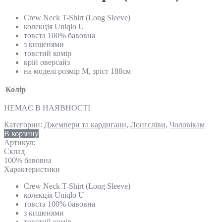
Crew Neck T-Shirt (Long Sleeve)
колекція Uniqlo U
товста 100% бавовна
з кишенями
товстий комір
крій оверсайз
на моделі розмір М, зріст 188см
Колір
НЕМАЄ В НАЯВНОСТІ
Категории:
Джемпери та кардигани
,
Лонгсліви
,
Чоловікам
В корзину
Артикул:
Склад
100% бавовна
Характеристики
Crew Neck T-Shirt (Long Sleeve)
колекція Uniqlo U
товста 100% бавовна
з кишенями
товстий комір