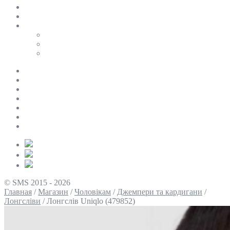
SALE
ПЕРСОНАЛЬНИЙ БАЙЄР
Таблиці розмірів
Uniqlo
COS
Victoria’s Secret
Про нас
Доставка та оплата
Умови повернення
Контакти
Політика конфіденційності
Умови використання
Блог
© SMS 2015 - 2026
Главная
/
Магазин
/
Чоловікам
/
Джемпери та кардигани
/
Лонгсліви
/
Лонгслів Uniqlo (479852)