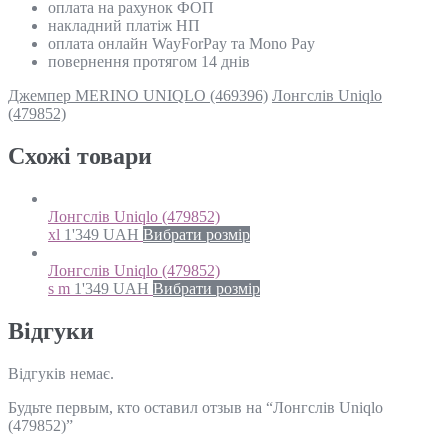
оплата на рахунок ФОП
накладний платіж НП
оплата онлайн WayForPay та Mono Pay
повернення протягом 14 днів
Джемпер MERINO UNIQLO (469396)
Лонгслів Uniqlo
(479852)
Схожi товари
Лонгслів Uniqlo (479852)
xl
1'349
UAH
Вибрати розмір
Лонгслів Uniqlo (479852)
s m
1'349
UAH
Вибрати розмір
Відгуки
Відгуків немає.
Будьте первым, кто оставил отзыв на “Лонгслів Uniqlo
(479852)”