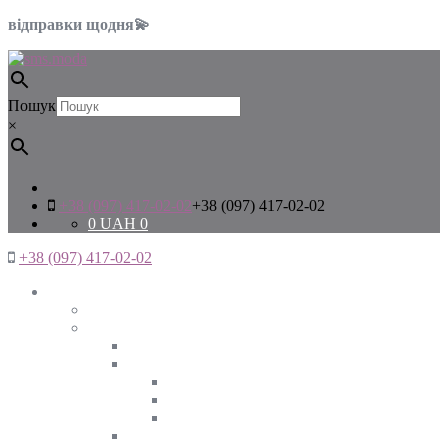
відправки щодня💫
Пошук
×
+38 (097) 417-02-02
+38 (097) 417-02-02
0
UAH
0
+38 (097) 417-02-02
Жінкам
Дивитись все
Верхній одяг
Дивитись все
Куртки
ВЕСНА
ЗИМА
ОСІНЬ
Піджаки та жакети