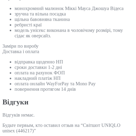
монохромний малюнок Міккі Мауса Джошуа Відеса
зручна та вільна посадка
щільна бавовняна тканина
ребристі краї
модель унісекс виконана в чоловічому розмірі, тому
сідає як оверсайз.
Замiри по виробу
Доставка і оплата
відправка щоденно НП
сроки доставки 1-2 дні
оплата на рахунок ФОП
накладний платіж НП
оплата онлайн WayForPay та Mono Pay
повернення протягом 14 днів
Відгуки
Відгуків немає.
Будьте первым, кто оставил отзыв на “Світшот UNIQLO
unisex (446217)”