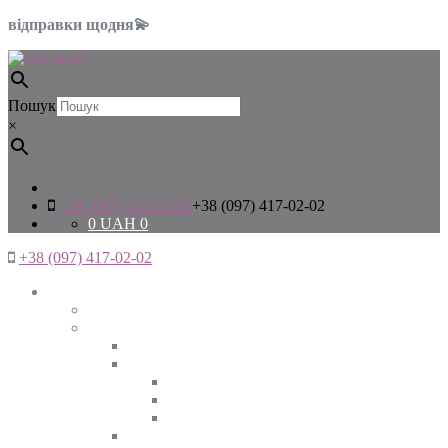
відправки щодня💫
Пошук
×
+38 (097) 417-02-02
+38 (097) 417-02-02
0
UAH
0
+38 (097) 417-02-02
Жінкам
Дивитись все
Верхній одяг
Дивитись все
Куртки
ВЕСНА
ЗИМА
ОСІНЬ
Піджаки та жакети