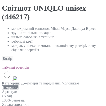
Світшот UNIQLO unisex
(446217)
монохромний малюнок Міккі Мауса Джошуа Відеса
зручна та вільна посадка
щільна бавовняна тканина
ребристі краї
модель унісекс виконана в чоловічому розмірі, тому
сідає як оверсайз.
Колір
Таблиці розмірів
Категории:
Джемпери та кардигани
,
Чоловікам
В корзину
Артикул:
Склад
100% бавовна
Характеристики