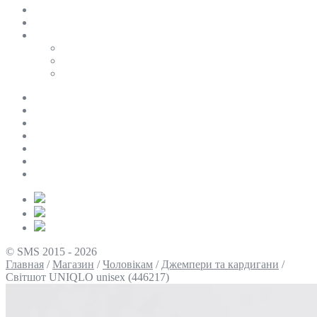
SALE
ПЕРСОНАЛЬНИЙ БАЙЄР
Таблиці розмірів
Uniqlo
COS
Victoria’s Secret
Про нас
Доставка та оплата
Умови повернення
Контакти
Політика конфіденційності
Умови використання
Блог
© SMS 2015 - 2026
Главная
/
Магазин
/
Чоловікам
/
Джемпери та кардигани
/
Світшот UNIQLO unisex (446217)