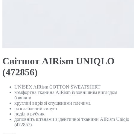
Світшот AIRism UNIQLO
(472856)
UNISEX AIRism COTTON SWEATSHIRT
комфортна тканина AIRism із зовнішнім виглядом
бавовни
круглий виріз зі спущеними плечима
розслаблений силует
поділ в рубчик
доповніть штанами з ідентичної тканини AIRism Uniqlo
(472857)