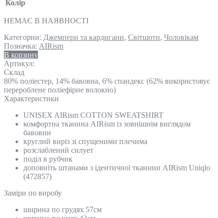
Колір
НЕМАЄ В НАЯВНОСТІ
Категории:
Джемпери та кардигани
,
Світшоти
,
Чоловікам
Позначка:
AIRism
В корзину
Артикул:
Склад
80% поліестер, 14% бавовна, 6% спандекс (62% використовує
перероблене поліефірне волокно)
Характеристики
UNISEX AIRism COTTON SWEATSHIRT
комфортна тканина AIRism із зовнішнім виглядом
бавовни
круглий виріз зі спущеними плечима
розслаблений силует
поділ в рубчик
доповніть штанами з ідентичної тканини AIRism Uniqlo
(472857)
Замiри по виробу
ширина по грудях 57см