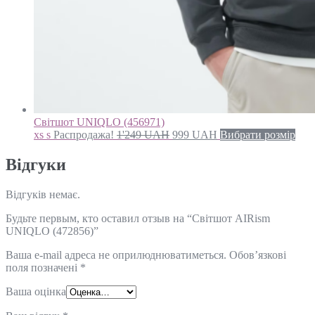
Світшот UNIQLO (456971)
xs s
Распродажа!
1'249
UAH
999
UAH
Вибрати розмір
Відгуки
Відгуків немає.
Будьте первым, кто оставил отзыв на “Світшот AIRism
UNIQLO (472856)”
Ваша e-mail адреса не оприлюднюватиметься.
Обов’язкові
поля позначені
*
Ваша оцінка