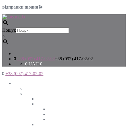
відправки щодня💫
Пошук
×
+38 (097) 417-02-02
+38 (097) 417-02-02
0
UAH
0
+38 (097) 417-02-02
Жінкам
Дивитись все
Верхній одяг
Дивитись все
Куртки
ВЕСНА
ЗИМА
ОСІНЬ
Піджаки та жакети