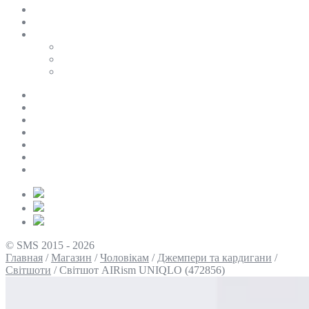
SALE
ПЕРСОНАЛЬНИЙ БАЙЄР
Таблиці розмірів
Uniqlo
COS
Victoria’s Secret
Про нас
Доставка та оплата
Умови повернення
Контакти
Політика конфіденційності
Умови використання
Блог
© SMS 2015 - 2026
Главная
/
Магазин
/
Чоловікам
/
Джемпери та кардигани
/
Світшоти
/
Світшот AIRism UNIQLO (472856)