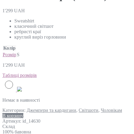
1'299
UAH
Sweatshirt
класичний світшот
ребристі краї
круглий виріз горловини
Колір
Розмір
S
1'299
UAH
Таблиці розмірів
Немає в наявності
Категории:
Джемпери та кардигани
,
Світшоти
,
Чоловікам
В корзину
Артикул:
id_14630
Склад
100% бавовна