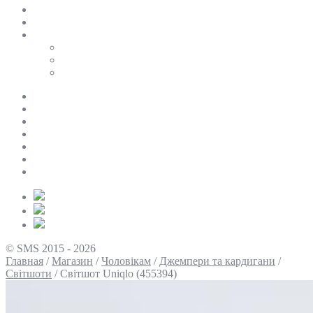
SALE
ПЕРСОНАЛЬНИЙ БАЙЄР
Таблиці розмірів
Uniqlo
COS
Victoria’s Secret
Про нас
Доставка та оплата
Умови повернення
Контакти
Політика конфіденційності
Умови використання
Блог
© SMS 2015 - 2026
Главная
/
Магазин
/
Чоловікам
/
Джемпери та кардигани
/
Світшоти
/
Світшот Uniqlo (455394)