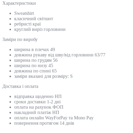
Характеристики
Sweatshirt
класичний світшот
ребристі краї
круглий виріз горловини
Замiри по виробу
ширина в плечах 49
довжина рукаву від шву/від горловини 63/77
ширина по грудям 56
ширина по низу 45
довжина по спині 65
заміри вказані для розміру: S
Доставка і оплата
відправка щоденно НП
сроки доставки 1-2 дні
оплата на рахунок ФОП
накладний платіж НП
оплата онлайн WayForPay та Mono Pay
повернення протягом 14 днів