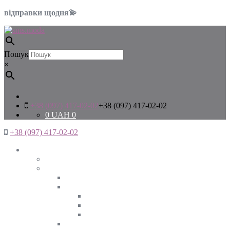
відправки щодня💫
Пошук
×
+38 (097) 417-02-02
+38 (097) 417-02-02
0
UAH
0
+38 (097) 417-02-02
Жінкам
Дивитись все
Верхній одяг
Дивитись все
Куртки
ВЕСНА
ЗИМА
ОСІНЬ
Піджаки та жакети