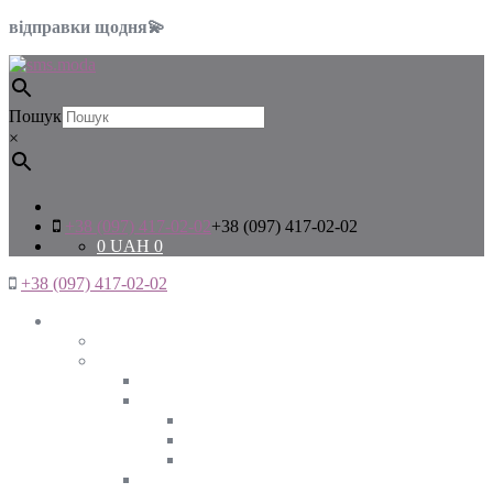
відправки щодня💫
Пошук
×
+38 (097) 417-02-02
+38 (097) 417-02-02
0
UAH
0
+38 (097) 417-02-02
Жінкам
Дивитись все
Верхній одяг
Дивитись все
Куртки
ВЕСНА
ЗИМА
ОСІНЬ
Піджаки та жакети