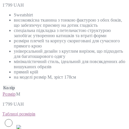
1'799
UAH
Sweatshirt
високоякісна тканина з тонкою фактурою з обох боків,
що забезпечує приємну на дотик гладкість
спеціальна підкладка з петельчастою структурою
запобігає утворенню катишків та втраті форми
розміри плечей та корпусу скориговані для сучасного
прямого крою
універсальний дизайн з круглим вирізом, що підходить
для багатошарового одягу
мінімалістичний стиль, ідеальний для повсякденних або
вишуканих образів
прямий крій
на моделі розмір M, зріст 178см
Колір
Розмір
M
1'799
UAH
Таблиці розмірів