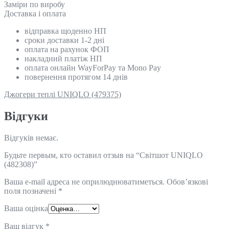
Замiри по виробу
Доставка і оплата
відправка щоденно НП
сроки доставки 1-2 дні
оплата на рахунок ФОП
накладний платіж НП
оплата онлайн WayForPay та Mono Pay
повернення протягом 14 днів
Джогери теплі UNIQLO (479375)
Відгуки
Відгуків немає.
Будьте первым, кто оставил отзыв на “Світшот UNIQLO
(482308)”
Ваша e-mail адреса не оприлюднюватиметься.
Обов’язкові
поля позначені
*
Ваша оцінка
Ваш відгук
*