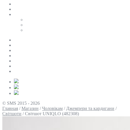
SALE
ПЕРСОНАЛЬНИЙ БАЙЄР
Таблиці розмірів
Uniqlo
COS
Victoria’s Secret
Про нас
Доставка та оплата
Умови повернення
Контакти
Політика конфіденційності
Умови використання
Блог
© SMS 2015 - 2026
Главная
/
Магазин
/
Чоловікам
/
Джемпери та кардигани
/
Світшоти
/
Світшот UNIQLO (482308)