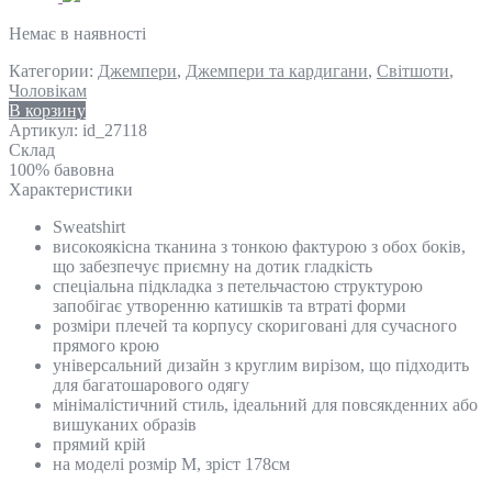
Немає в наявності
Категории:
Джемпери
,
Джемпери та кардигани
,
Світшоти
,
Чоловікам
В корзину
Артикул:
id_27118
Склад
100% бавовна
Характеристики
Sweatshirt
високоякісна тканина з тонкою фактурою з обох боків,
що забезпечує приємну на дотик гладкість
спеціальна підкладка з петельчастою структурою
запобігає утворенню катишків та втраті форми
розміри плечей та корпусу скориговані для сучасного
прямого крою
універсальний дизайн з круглим вирізом, що підходить
для багатошарового одягу
мінімалістичний стиль, ідеальний для повсякденних або
вишуканих образів
прямий крій
на моделі розмір M, зріст 178см