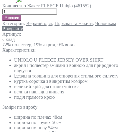
Количество Жакет FLEECE Uniqlo (461552)
У кошик
Категории:
Верхній одяг
,
Піджаки та жакети
,
Чоловікам
В корзину
Артикул:
Склад
72% поліестер, 19% акрил, 9% вовна
Характеристики
UNIQLO U FLEECE JERSEY OVER SHIRT
акрил і поліестер змішані з вовною для природного
відчуття
ідеальна товщина для створення стильного силуету
куртка-сорочка з відкритим коміром
великий крій для стилю унісекс
велика накладна кишеня
поділ прямого крою
Замiри по виробу
ширина по плечах 48см
ширина по грудях 56см
ширина по низу 54см