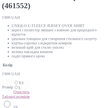
(461552)
1'899
UAH
UNIQLO U FLEECE JERSEY OVER SHIRT
акрил і поліестер змішані з вовною для природного
відчуття
ідеальна товщина для створення стильного силуету
куртка-сорочка з відкритим коміром
великий крій для стилю унісекс
велика накладна кишеня
поділ прямого крою
Колір
1'899
UAH
XS
Розмір
L
Очистить
Таблиці розмірів