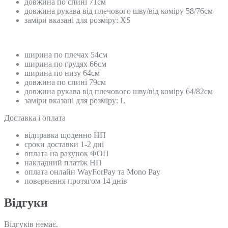
довжина по спині 71см
довжина рукава від плечового шву/від коміру 58/76см
заміри вказані для розміру: ХS
ширина по плечах 54см
ширина по грудях 66см
ширина по низу 64см
довжина по спині 79см
довжина рукава від плечового шву/від коміру 64/82см
заміри вказані для розміру: L
Доставка і оплата
відправка щоденно НП
сроки доставки 1-2 дні
оплата на рахунок ФОП
накладний платіж НП
оплата онлайн WayForPay та Mono Pay
повернення протягом 14 днів
Відгуки
Відгуків немає.