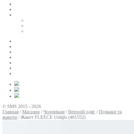
SALE
ПЕРСОНАЛЬНИЙ БАЙЄР
Таблиці розмірів
Uniqlo
COS
Victoria’s Secret
Про нас
Доставка та оплата
Умови повернення
Контакти
Політика конфіденційності
Умови використання
Блог
© SMS 2015 - 2026
Главная
/
Магазин
/
Чоловікам
/
Верхній одяг
/
Піджаки та
жакети
/
Жакет FLEECE Uniqlo (461552)