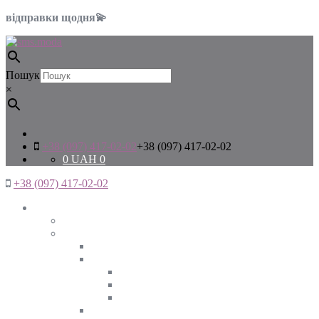
відправки щодня💫
Пошук
×
+38 (097) 417-02-02
+38 (097) 417-02-02
0
UAH
0
+38 (097) 417-02-02
Жінкам
Дивитись все
Верхній одяг
Дивитись все
Куртки
ВЕСНА
ЗИМА
ОСІНЬ
Піджаки та жакети