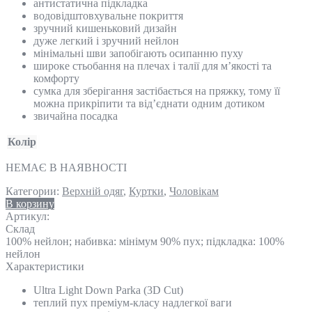
антистатична підкладка
водовідштовхувальне покриття
зручний кишеньковий дизайн
дуже легкий і зручний нейлон
мінімальні шви запобігають осипанню пуху
широке стьобання на плечах і талії для м’якості та
комфорту
сумка для зберігання застібається на пряжку, тому її
можна прикріпити та від’єднати одним дотиком
звичайна посадка
Колір
НЕМАЄ В НАЯВНОСТІ
Категории:
Верхній одяг
,
Куртки
,
Чоловікам
В корзину
Артикул:
Склад
100% нейлон; набивка: мінімум 90% пух; підкладка: 100%
нейлон
Характеристики
Ultra Light Down Parka (3D Cut)
теплий пух преміум-класу надлегкої ваги