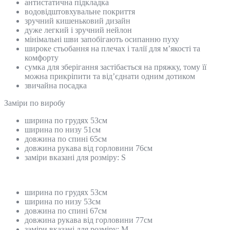
антистатична підкладка
водовідштовхувальне покриття
зручний кишеньковий дизайн
дуже легкий і зручний нейлон
мінімальні шви запобігають осипанню пуху
широке стьобання на плечах і талії для м’якості та
комфорту
сумка для зберігання застібається на пряжку, тому її
можна прикріпити та від’єднати одним дотиком
звичайна посадка
Замiри по виробу
ширина по грудях 53см
ширина по низу 51см
довжина по спині 65см
довжина рукава від горловини 76см
заміри вказані для розміру: S
ширина по грудях 53см
ширина по низу 53см
довжина по спині 67см
довжина рукава від горловини 77см
заміри вказані для розміру: M