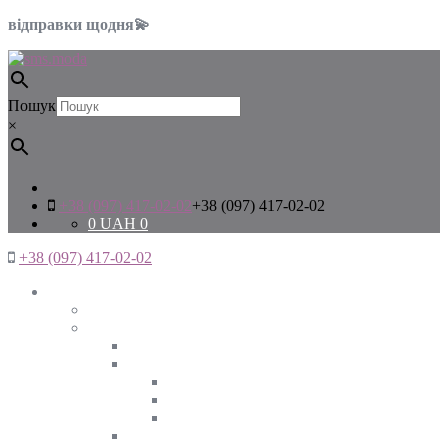
відправки щодня💫
Пошук
×
+38 (097) 417-02-02
+38 (097) 417-02-02
0
UAH
0
+38 (097) 417-02-02
Жінкам
Дивитись все
Верхній одяг
Дивитись все
Куртки
ВЕСНА
ЗИМА
ОСІНЬ
Піджаки та жакети