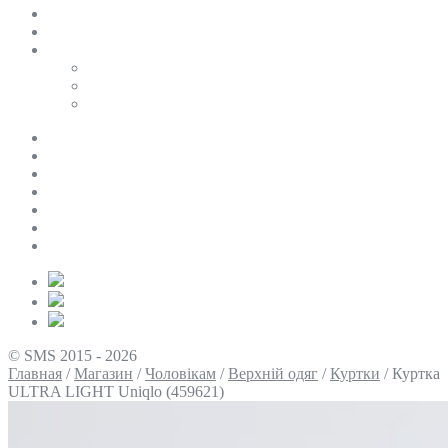
SALE
ПЕРСОНАЛЬНИЙ БАЙЄР
Таблиці розмірів
Uniqlo
COS
Victoria’s Secret
Про нас
Доставка та оплата
Умови повернення
Контакти
Політика конфіденційності
Умови використання
Блог
© SMS 2015 - 2026
Главная
/
Магазин
/
Чоловікам
/
Верхній одяг
/
Куртки
/
Куртка
ULTRA LIGHT Uniqlo (459621)