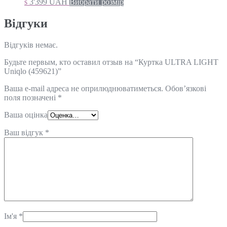
s
3'399
UAH
Вибрати розмір
Відгуки
Відгуків немає.
Будьте первым, кто оставил отзыв на “Куртка ULTRA LIGHT
Uniqlo (459621)”
Ваша e-mail адреса не оприлюднюватиметься.
Обов’язкові
поля позначені
*
Ваша оцінка
Ваш відгук
*
Ім'я
*