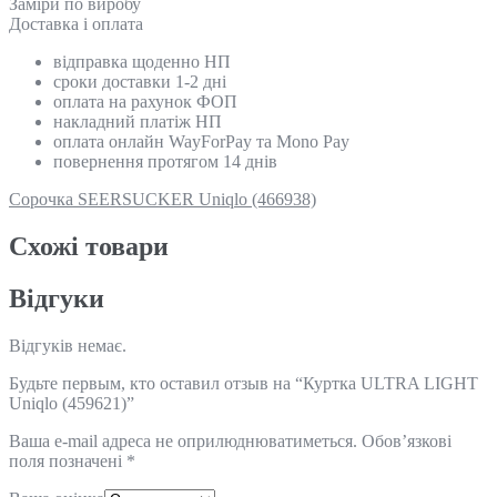
Замiри по виробу
Доставка і оплата
відправка щоденно НП
сроки доставки 1-2 дні
оплата на рахунок ФОП
накладний платіж НП
оплата онлайн WayForPay та Mono Pay
повернення протягом 14 днів
Сорочка SEERSUCKER Uniqlo (466938)
Схожi товари
Відгуки
Відгуків немає.
Будьте первым, кто оставил отзыв на “Куртка ULTRA LIGHT
Uniqlo (459621)”
Ваша e-mail адреса не оприлюднюватиметься.
Обов’язкові
поля позначені
*