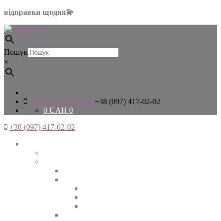
відправки щодня💫
Пошук
×
+38 (097) 417-02-02
+38 (097) 417-02-02
0
UAH
0
+38 (097) 417-02-02
Жінкам
Дивитись все
Верхній одяг
Дивитись все
Куртки
ВЕСНА
ЗИМА
ОСІНЬ
Піджаки та жакети