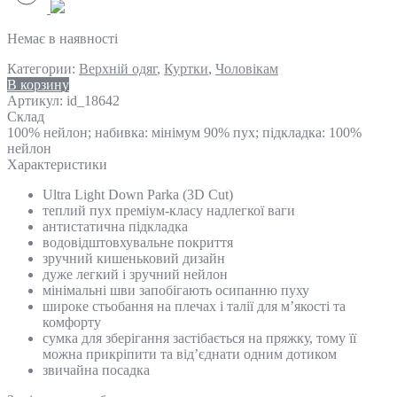
Немає в наявності
Категории:
Верхній одяг
,
Куртки
,
Чоловікам
В корзину
Артикул:
id_18642
Склад
100% нейлон; набивка: мінімум 90% пух; підкладка: 100%
нейлон
Характеристики
Ultra Light Down Parka (3D Cut)
теплий пух преміум-класу надлегкої ваги
антистатична підкладка
водовідштовхувальне покриття
зручний кишеньковий дизайн
дуже легкий і зручний нейлон
мінімальні шви запобігають осипанню пуху
широке стьобання на плечах і талії для м’якості та
комфорту
сумка для зберігання застібається на пряжку, тому її
можна прикріпити та від’єднати одним дотиком
звичайна посадка