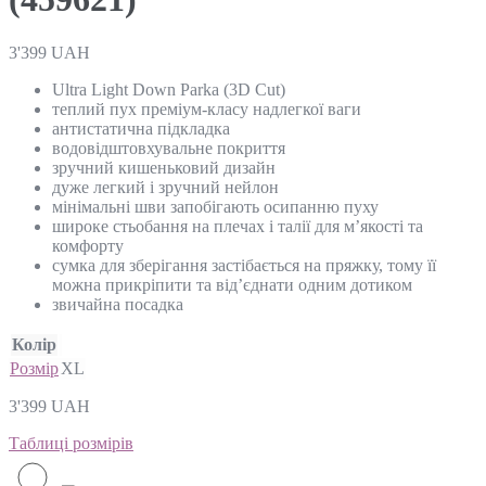
3'399
UAH
Ultra Light Down Parka (3D Cut)
теплий пух преміум-класу надлегкої ваги
антистатична підкладка
водовідштовхувальне покриття
зручний кишеньковий дизайн
дуже легкий і зручний нейлон
мінімальні шви запобігають осипанню пуху
широке стьобання на плечах і талії для м’якості та
комфорту
сумка для зберігання застібається на пряжку, тому її
можна прикріпити та від’єднати одним дотиком
звичайна посадка
Колір
Розмір
XL
3'399
UAH
Таблиці розмірів