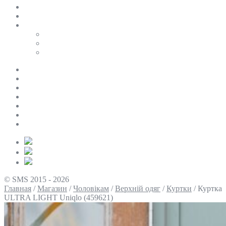
SALE
ПЕРСОНАЛЬНИЙ БАЙЄР
Таблиці розмірів
Uniqlo
COS
Victoria’s Secret
Про нас
Доставка та оплата
Умови повернення
Контакти
Політика конфіденційності
Умови використання
Блог
© SMS 2015 - 2026
Главная
/
Магазин
/
Чоловікам
/
Верхній одяг
/
Куртки
/
Куртка
ULTRA LIGHT Uniqlo (459621)