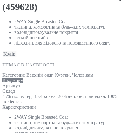
(459628)
2WAY Single Breasted Coat
тканина, комфортна за будь-яких температур
водовідштовхувальне покриття
легкий оверсайз
підходить для ділового та повсякденного одягу
Колір
НЕМАЄ В НАЯВНОСТІ
Категории:
Верхній одяг
,
Куртки
,
Чоловікам
В корзину
Артикул:
Склад
45% поліестер, 35% вовна, 20% нейлон; підкладка: 100%
поліестер
Характеристики
2WAY Single Breasted Coat
тканина, комфортна за будь-яких температур
водовідштовхувальне покриття