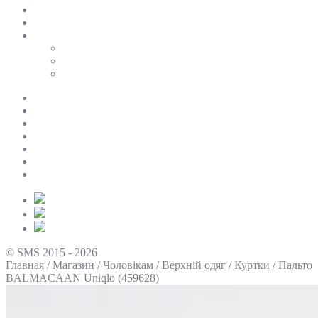
SALE
ПЕРСОНАЛЬНИЙ БАЙЄР
Таблиці розмірів
Uniqlo
COS
Victoria’s Secret
Про нас
Доставка та оплата
Умови повернення
Контакти
Політика конфіденційності
Умови використання
Блог
© SMS 2015 - 2026
Главная
/
Магазин
/
Чоловікам
/
Верхній одяг
/
Куртки
/
Пальто
BALMACAAN Uniqlo (459628)