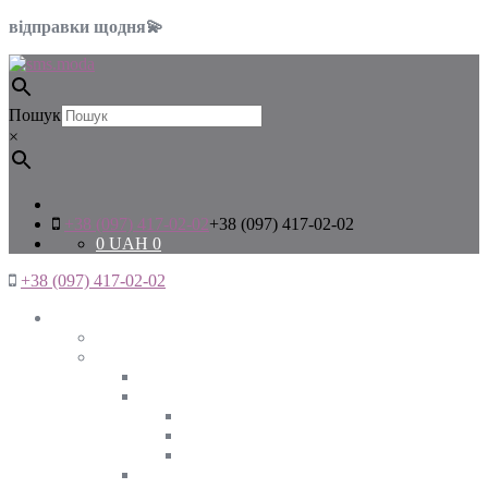
відправки щодня💫
Пошук
×
+38 (097) 417-02-02
+38 (097) 417-02-02
0
UAH
0
+38 (097) 417-02-02
Жінкам
Дивитись все
Верхній одяг
Дивитись все
Куртки
ВЕСНА
ЗИМА
ОСІНЬ
Піджаки та жакети