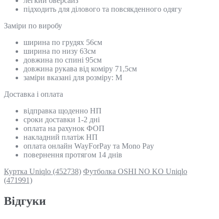
легкий оверсайз
підходить для ділового та повсякденного одягу
Замiри по виробу
ширина по грудях 56см
ширина по низу 63см
довжина по спині 95см
довжина рукава від коміру 71,5см
заміри вказані для розміру: M
Доставка і оплата
відправка щоденно НП
сроки доставки 1-2 дні
оплата на рахунок ФОП
накладний платіж НП
оплата онлайн WayForPay та Mono Pay
повернення протягом 14 днів
Куртка Uniqlo (452738)
Футболка OSHI NO KO Uniqlo
(471991)
Відгуки