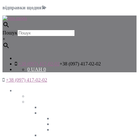
відправки щодня💫
Пошук
×
+38 (097) 417-02-02
+38 (097) 417-02-02
0
UAH
0
+38 (097) 417-02-02
Жінкам
Дивитись все
Верхній одяг
Дивитись все
Куртки
ВЕСНА
ЗИМА
ОСІНЬ
Піджаки та жакети