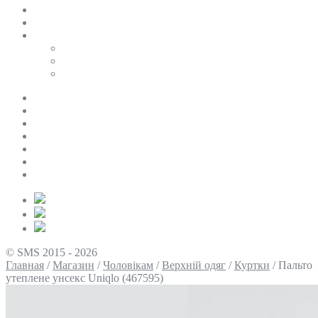
SALE
ПЕРСОНАЛЬНИЙ БАЙЄР
Таблиці розмірів
Uniqlo
COS
Victoria’s Secret
Про нас
Доставка та оплата
Умови повернення
Контакти
Політика конфіденційності
Умови використання
Блог
© SMS 2015 - 2026
Главная
/
Магазин
/
Чоловікам
/
Верхній одяг
/
Куртки
/
Пальто
утеплене унсекс Uniqlo (467595)