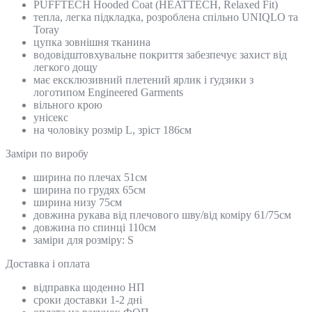
PUFFTECH Hooded Coat (HEATTECH, Relaxed Fit)
тепла, легка підкладка, розроблена спільно UNIQLO та
Toray
цупка зовнішня тканина
водовідштовхувальне покриття забезпечує захист від
легкого дощу
має ексклюзивний плетений ярлик і ґудзики з
логотипом Engineered Garments
вільного крою
унісекс
на чоловіку розмір L, зріст 186см
Замiри по виробу
ширина по плечах 51см
ширина по грудях 65см
ширина низу 75см
довжина рукава від плечового шву/від коміру 61/75см
довжина по спинці 110см
заміри для розміру: S
Доставка і оплата
відправка щоденно НП
сроки доставки 1-2 дні