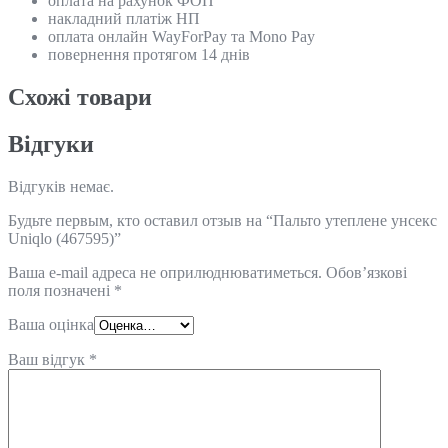
оплата на рахунок ФОП
накладний платіж НП
оплата онлайн WayForPay та Mono Pay
повернення протягом 14 днів
Схожi товари
Відгуки
Відгуків немає.
Будьте первым, кто оставил отзыв на “Пальто утеплене унсекс
Uniqlo (467595)”
Ваша e-mail адреса не оприлюднюватиметься.
Обов’язкові
поля позначені
*
Ваша оцінка
Ваш відгук
*