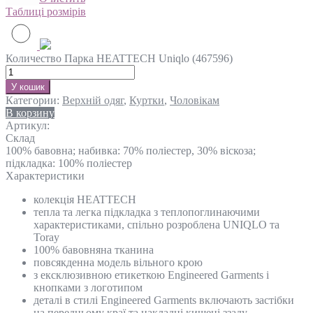
Таблиці розмірів
Количество Парка HEATTECH Uniqlo (467596)
У кошик
Категории:
Верхній одяг
,
Куртки
,
Чоловікам
В корзину
Артикул:
Склад
100% бавовна; набивка: 70% поліестер, 30% віскоза;
підкладка: 100% поліестер
Характеристики
колекція HEATTECH
тепла та легка підкладка з теплопоглинаючими
характеристиками, спільно розроблена UNIQLO та
Toray
100% бавовняна тканина
повсякденна модель вільного крою
з ексклюзивною етикеткою Engineered Garments і
кнопками з логотипом
деталі в стилі Engineered Garments включають застібки
на передньому краї та накладні кишені ззаду