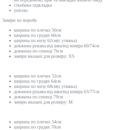
стьобана підкладка
унісекс
Замiри по виробу
ширина по плечах 50см
ширина по грудях 60см
ширина по низу 62см(є утяжка)
довжина рукава від шва/від коміра 60/74см
довжина по спинці 76см
заміри вказані для розміру: ХS
ширина по плечах 52см
ширина по грудях 64см
ширина по низу 68см(є утяжка)
довжина рукава від шва/від коміра 63/77см
довжина по спинці 79см
заміри вказані для розміру: M
ширина по плечах 54см
ширина по грудях 70см