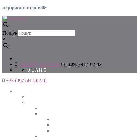
відправки щодня💫
Пошук
×
+38 (097) 417-02-02
+38 (097) 417-02-02
0
UAH
0
+38 (097) 417-02-02
Жінкам
Дивитись все
Верхній одяг
Дивитись все
Куртки
ВЕСНА
ЗИМА
ОСІНЬ
Піджаки та жакети