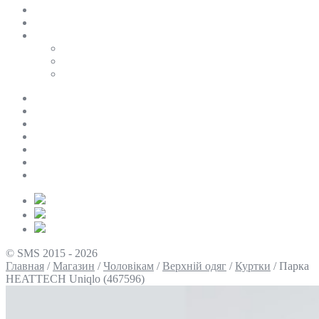
SALE
ПЕРСОНАЛЬНИЙ БАЙЄР
Таблиці розмірів
Uniqlo
COS
Victoria’s Secret
Про нас
Доставка та оплата
Умови повернення
Контакти
Політика конфіденційності
Умови використання
Блог
© SMS 2015 - 2026
Главная
/
Магазин
/
Чоловікам
/
Верхній одяг
/
Куртки
/
Парка
HEATTECH Uniqlo (467596)