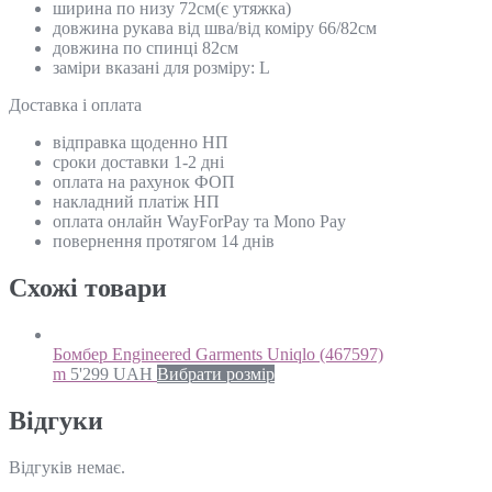
ширина по низу 72см(є утяжка)
довжина рукава від шва/від коміру 66/82см
довжина по спинці 82см
заміри вказані для розміру: L
Доставка і оплата
відправка щоденно НП
сроки доставки 1-2 дні
оплата на рахунок ФОП
накладний платіж НП
оплата онлайн WayForPay та Mono Pay
повернення протягом 14 днів
Схожi товари
Бомбер Engineered Garments Uniqlo (467597)
m
5'299
UAH
Вибрати розмір
Відгуки
Відгуків немає.