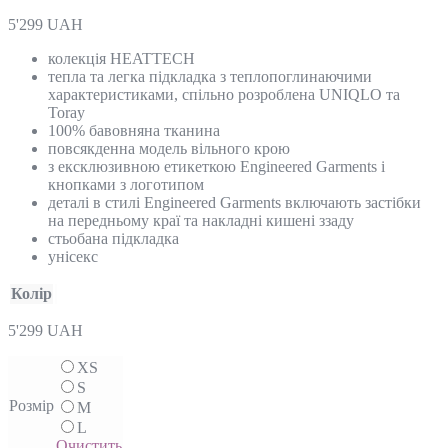
5'299
UAH
колекція HEATTECH
тепла та легка підкладка з теплопоглинаючими
характеристиками, спільно розроблена UNIQLO та
Toray
100% бавовняна тканина
повсякденна модель вільного крою
з ексклюзивною етикеткою Engineered Garments і
кнопками з логотипом
деталі в стилі Engineered Garments включають застібки
на передньому краї та накладні кишені ззаду
стьобана підкладка
унісекс
Колір
5'299
UAH
XS
S
Розмір
M
L
Очистить