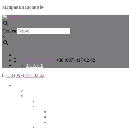
відправки щодня💫
Пошук
×
+38 (097) 417-02-02
+38 (097) 417-02-02
0
UAH
0
+38 (097) 417-02-02
Жінкам
Дивитись все
Верхній одяг
Дивитись все
Куртки
ВЕСНА
ЗИМА
ОСІНЬ
Піджаки та жакети