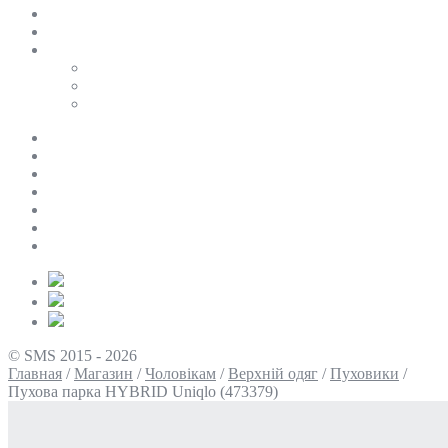
SALE
ПЕРСОНАЛЬНИЙ БАЙЄР
Таблиці розмірів
Uniqlo
COS
Victoria’s Secret
Про нас
Доставка та оплата
Умови повернення
Контакти
Політика конфіденційності
Умови використання
Блог
© SMS 2015 - 2026
Главная
/
Магазин
/
Чоловікам
/
Верхній одяг
/
Пуховики
/
Пухова парка HYBRID Uniqlo (473379)