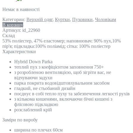
Немає в наявності
Категории:
Верхній одяг
,
Куртки
,
Пуховики
,
Чоловікам
В корзину
Артикул:
id_22960
Склад
53% поліестер, 47% еластомер; наповнювач: 90% пух,10%
пір'я; підкладка:100% поліамід; сітка: 100% поліестер
Характеристики
Hybrid Down Parka
теплий пух з коефіцієнтом заповнення 750+
з розробленою вентиляцією, щоб зігріти вас, не
відчуваючи задухи
парка покрита водовідштовхувальним засобом
гладкий, не стьобаний дизайн
поєднує в собі тепло пуху та забезпечення легкості рухів
з кількома кишенями, включаючи бічні кишені з
флісовою підкладкою
розслаблений крій
Замiри по виробу
ширина по плечах 60см