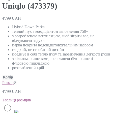
Uniqlo (473379)
4'799
UAH
Hybrid Down Parka
теплий пух з коефіцієнтом заповнення 750+
з розробленою вентиляцією, щоб зігріти вас, не
відчуваючи задухи
парка покрита водовідштовхувальним засобом
гладкий, не стьобаний дизайн
поєднує в собі тепло пуху та забезпечення легкості рухів
з кількома кишенями, включаючи бічні кишені з
флісовою підкладкою
розслаблений крій
Колір
Розмір
S
4'799
UAH
Таблиці розмірів