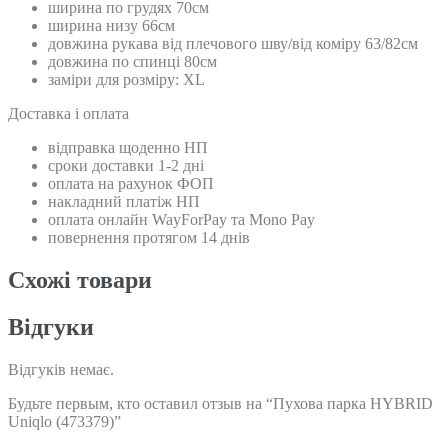
ширина по грудях 70см
ширина низу 66см
довжина рукава від плечового шву/від коміру 63/82см
довжина по спинці 80см
заміри для розміру: ХL
Доставка і оплата
відправка щоденно НП
сроки доставки 1-2 дні
оплата на рахунок ФОП
накладний платіж НП
оплата онлайн WayForPay та Mono Pay
повернення протягом 14 днів
Схожi товари
Відгуки
Відгуків немає.
Будьте первым, кто оставил отзыв на “Пухова парка HYBRID
Uniqlo (473379)”