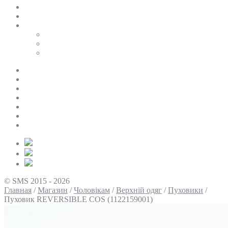
SALE
ПЕРСОНАЛЬНИЙ БАЙЄР
Таблиці розмірів
Uniqlo
COS
Victoria’s Secret
Про нас
Доставка та оплата
Умови повернення
Контакти
Політика конфіденційності
Умови використання
Блог
© SMS 2015 - 2026
Главная
/
Магазин
/
Чоловікам
/
Верхній одяг
/
Пуховики
/
Пуховик REVERSIBLE COS (1122159001)