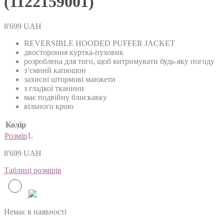
(1122159001)
8'699
UAH
REVERSIBLE HOODED PUFFER JACKET
двостороння куртка-пуховик
розроблена для того, щоб витримувати будь-яку погоду
з’ємний капюшон
захисні штормові манжети
з гладкої тканини
має подвійну блискавку
вільного крою
Колір
Розмір
L
8'699
UAH
Таблиці розмірів
Немає в наявності