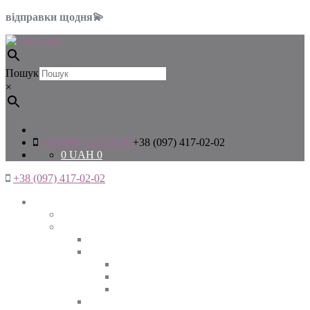
відправки щодня💫
Пошук
×
+38 (097) 417-02-02
+38 (097) 417-02-02
0
UAH
0
+38 (097) 417-02-02
Жінкам
Дивитись все
Верхній одяг
Дивитись все
Куртки
ВЕСНА
ЗИМА
ОСІНЬ
Піджаки та жакети