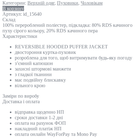
Категории:
Верхній одяг
,
Пуховики
,
Чоловікам
В корзину
Артикул:
id_15640
Склад
100% перероблений поліестер, підкладка: 80% RDS качиного
пуху сірого кольору, 20% RDS качиного пера
Характеристики
REVERSIBLE HOODED PUFFER JACKET
двостороння куртка-пуховик
розроблена для того, щоб витримувати будь-яку погоду
з’ємний капюшон
захисні штормові манжети
з гладкої тканини
має подвійну блискавку
вільного крою
Замiри по виробу
Доставка і оплата
відправка щоденно НП
сроки доставки 1-2 дні
оплата на рахунок ФОП
накладний платіж НП
оплата онлайн WayForPay та Mono Pay