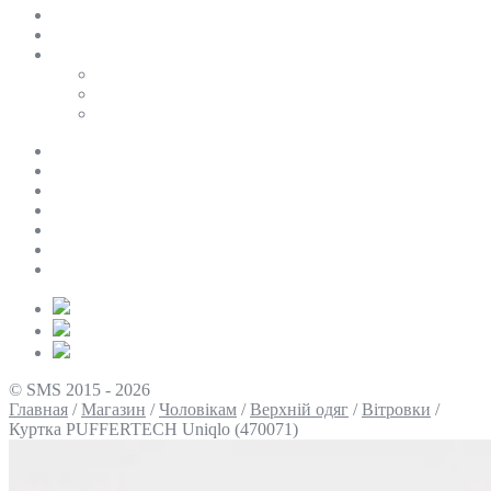
SALE
ПЕРСОНАЛЬНИЙ БАЙЄР
Таблиці розмірів
Uniqlo
COS
Victoria’s Secret
Про нас
Доставка та оплата
Умови повернення
Контакти
Політика конфіденційності
Умови використання
Блог
© SMS 2015 - 2026
Главная
/
Магазин
/
Чоловікам
/
Верхній одяг
/
Вітровки
/
Куртка PUFFERTECH Uniqlo (470071)