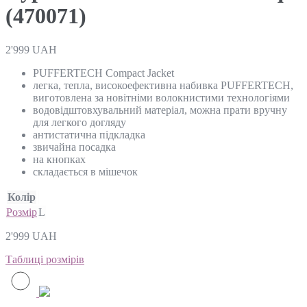
(470071)
2'999
UAH
PUFFERTECH Compact Jacket
легка, тепла, високоефективна набивка PUFFERTECH,
виготовлена ​​за новітніми волокнистими технологіями
водовідштовхувальний матеріал, можна прати вручну
для легкого догляду
антистатична підкладка
звичайна посадка
на кнопках
складається в мішечок
Колір
Розмір
L
2'999
UAH
Таблиці розмірів