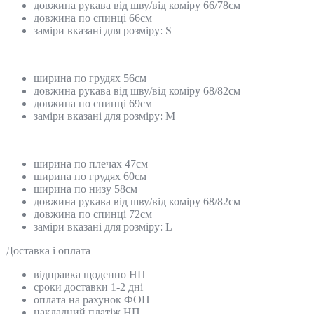
довжина рукава від шву/від коміру 66/78см
довжина по спинці 66см
заміри вказані для розміру: S
ширина по грудях 56см
довжина рукава від шву/від коміру 68/82см
довжина по спинці 69см
заміри вказані для розміру: М
ширина по плечах 47см
ширина по грудях 60см
ширина по низу 58см
довжина рукава від шву/від коміру 68/82см
довжина по спинці 72см
заміри вказані для розміру: L
Доставка і оплата
відправка щоденно НП
сроки доставки 1-2 дні
оплата на рахунок ФОП
накладний платіж НП