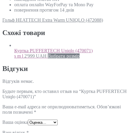
оплата онлайн WayForPay та Mono Pay
повернення протягом 14 днів
Гольф HEATTECH Extra Warm UNIQLO (472088)
Схожi товари
Куртка PUFFERTECH Uniqlo (470071)
s m l
2'999
UAH
Вибрати розмір
Відгуки
Відгуків немає.
Будьте первым, кто оставил отзыв на “Куртка PUFFERTECH
Uniqlo (470071)”
Ваша e-mail адреса не оприлюднюватиметься.
Обов’язкові
поля позначені
*
Ваша оцінка
Ваш відгук
*