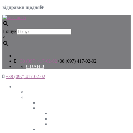
відправки щодня💫
Пошук
×
+38 (097) 417-02-02
+38 (097) 417-02-02
0
UAH
0
+38 (097) 417-02-02
Жінкам
Дивитись все
Верхній одяг
Дивитись все
Куртки
ВЕСНА
ЗИМА
ОСІНЬ
Піджаки та жакети