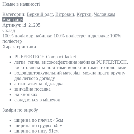
Немає в наявності
Категории:
Верхній одяг
,
Вітровки
,
Куртки
,
Чоловікам
В корзину
Артикул:
id_21205
Склад
100% поліамід; набивка: 100% поліестре; підкладка: 100%
поліестер
Характеристики
PUFFERTECH Compact Jacket
легка, тепла, високоефективна набивка PUFFERTECH,
виготовлена ​​за новітніми волокнистими технологіями
водовідштовхувальний матеріал, можна прати вручну
для легкого догляду
антистатична підкладка
звичайна посадка
на кнопках
складається в мішечок
Замiри по виробу
ширина по плечах 45см
ширина по грудях 54см
ширина по низу 51см