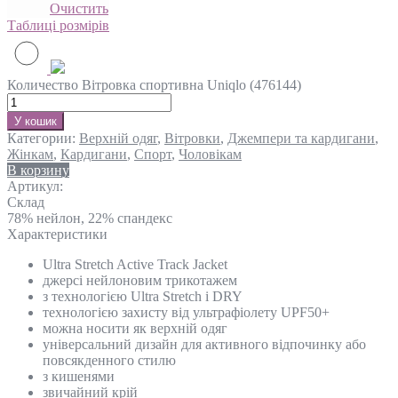
Очистить
Таблиці розмірів
Количество Вітровка спортивна Uniqlo (476144)
У кошик
Категории:
Верхній одяг
,
Вітровки
,
Джемпери та кардигани
,
Жінкам
,
Кардигани
,
Спорт
,
Чоловікам
В корзину
Артикул:
Склад
78% нейлон, 22% спандекс
Характеристики
Ultra Stretch Active Track Jacket
джерсі нейлоновим трикотажем
з технологією Ultra Stretch і DRY
технологією захисту від ультрафіолету UPF50+
можна носити як верхній одяг
yніверсальний дизайн для активного відпочинку або
повсякденного стилю
з кишенями
звичайний крій