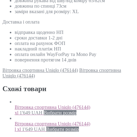
довжина рукава від шву/від коміру 65/82см
довжина по спинці 73см
заміри вказані для розміру: XL
Доставка і оплата
відправка щоденно НП
сроки доставки 1-2 дні
оплата на рахунок ФОП
накладний платіж НП
оплата онлайн WayForPay та Mono Pay
повернення протягом 14 днів
Вітровка спортивна Uniqlo (476144)
Вітровка спортивна
Uniqlo (476144)
Схожi товари
Вітровка спортивна Uniqlo (476144)
xl
1'649
UAH
Вибрати розмір
Вітровка спортивна Uniqlo (476144)
l xl
1'649
UAH
Вибрати розмір