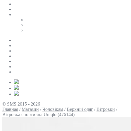
SALE
ПЕРСОНАЛЬНИЙ БАЙЄР
Таблиці розмірів
Uniqlo
COS
Victoria’s Secret
Про нас
Доставка та оплата
Умови повернення
Контакти
Політика конфіденційності
Умови використання
Блог
© SMS 2015 - 2026
Главная
/
Магазин
/
Чоловікам
/
Верхній одяг
/
Вітровки
/
Вітровка спортивна Uniqlo (476144)