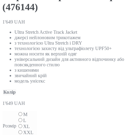
(476144)
1'649
UAH
Ultra Stretch Active Track Jacket
джерсі нейлоновим трикотажем
з технологією Ultra Stretch і DRY
технологією захисту від ультрафіолету UPF50+
можна носити як верхній одяг
yніверсальний дизайн для активного відпочинку або
повсякденного стилю
з кишенями
звичайний крій
модель унісекс
Колір
1'649
UAH
M
L
Розмір
XL
XXL