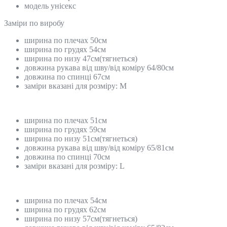
модель унісекс
Замiри по виробу
ширина по плечах 50см
ширина по грудях 54см
ширина по низу 47см(тягнеться)
довжина рукава від шву/від коміру 64/80см
довжина по спинці 67см
заміри вказані для розміру: М
ширина по плечах 51см
ширина по грудях 59см
ширина по низу 51см(тягнеться)
довжина рукава від шву/від коміру 65/81см
довжина по спинці 70см
заміри вказані для розміру: L
ширина по плечах 54см
ширина по грудях 62см
ширина по низу 57см(тягнеться)