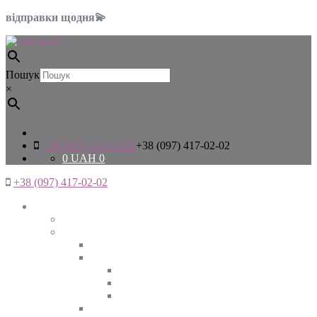
відправки щодня💫
Пошук
×
+38 (097) 417-02-02
+38 (097) 417-02-02
0
UAH
0
+38 (097) 417-02-02
Жінкам
Дивитись все
Верхній одяг
Дивитись все
Куртки
ВЕСНА
ЗИМА
ОСІНЬ
Піджаки та жакети